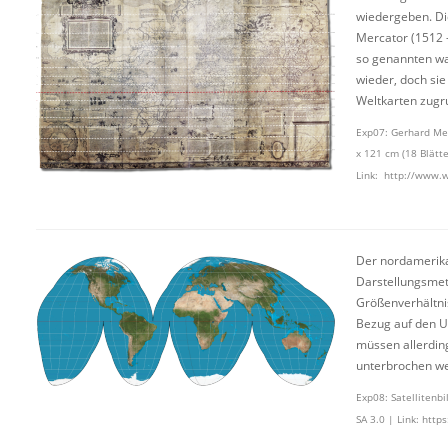
wiedergeben. Di
Mercator (1512 
so genannten wa
wieder, doch sie
Weltkarten zugr
Exp07: Gerhard Mer
x 121 cm (18 Blätt
Link:
http://www.w
Der nordamerika
Darstellungsmet
Größenverhältnis
Bezug auf den Um
müssen allerdin
unterbrochen wer
Exp08: Satellitenb
SA 3.0 | Link:
https