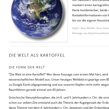
markiert einen kartografis
Karte kombinierbar, beide 
Kontaktinformationen von F
bis vor die eigene Haustü
Exp01: Blue Marble: Next Gener
Montage von Satellitenaufnahm
DIE WELT ALS KARTOFFEL
DIE FORM DER WELT
“Die Welt ist eine Kartoffel!” Wer diese Aussage zum ersten Mal hört, wir
wissenschaftlichen Modell aus. Unser heutiges Weltbild ist geprägt vom B
zu Google Earth allgegenwärtig und aus unseren Köpfen nicht mehr wegzud
Raumfähren gerade einmal seit 40 Jahren.
Griechische Naturphilosophen, die im 6. und 5. Jahrhundert v. Chr. die ers
schon zur selben Zeit entstand auch die Theorie der Kugelgestalt der
diese Theorie seit dem 4. Jahrhundert v. Chr. bewiesen und der Erdumfan