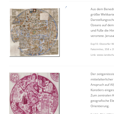
Aus dem Benedik
größte Weltkarte
Darstellungssch
Ozeans auf dem E
und Füße die Hi
verortete. Jerus
Exp10: Ebstorfer W
Faksimiles, 358 x 3
Link:
www.landschaf
Der zeitgenössi
mittelalterliche
Anspruch auf All
Künstlers einges
Zum zentralen He
geografische Ele
Orientierung.