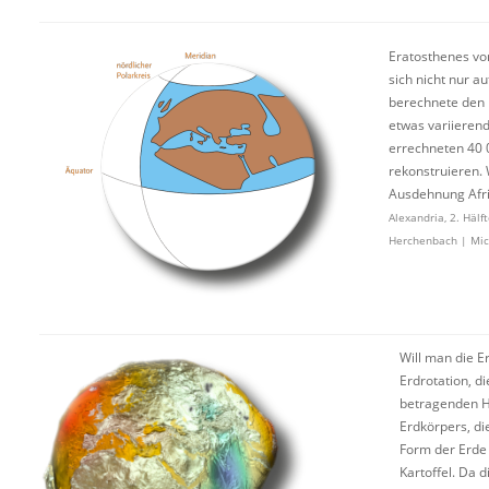
Eratosthenes von 
sich nicht nur 
berechnete den 
etwas variieren
errechneten 40 0
rekonstruieren.
Ausdehnung Afri
Alexandria, 2. Häl
Herchenbach | Mich
Will man die E
Erdrotation, d
betragenden H
Erdkörpers, di
Form der Erde 
Kartoffel. Da 