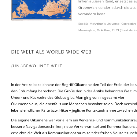
linken äußeren Rand, er setzt es a
Greenwich, sondern durch die austr
verändern lässt.
Exp15: McArthur”s Universal Corrective 
Mornington, McArthur, 1979 (Staatsbibli
DIE WELT ALS WORLD WIDE WEB
(UN-)BEWOHNTE WELT
In der Antike bezeichnete der Begriff Oikumene den Teil der Erde, der bek
den Erdumfang berechnet. Die Größe der in der Antike bekannten Welt im V
Unter- und Rückseite des Globus gibt. Man ging von insgesamt vier
Oikumenen aus, die ebenfalls von Menschen bewohnt seien. Doch verhind
lebensfeindlicher Kälte bzw. Hitze – jegliche Kontaktaufnahme zwischen 
Die eigene Oikumene war vor allem ein Verkehrs- und Kommunikationsraum
bessere Navigationstechniken, neue Verkehrsmittel und Kommunikationst
erreichte die Welt als Kommunikationsraum seit der frühen Neuzeit zun