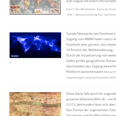
aufs Engste mit einem Herrschaft
Exp17: Der Weltverkehr: Karte der Eisen
1895 | Museumsstiftung Post und Kom
Soziale Netzwerke wie Facebook er
Zugang zum WWW haben und in der
Facebook aktiv genutzt, also etwa
10 Prozent der Weltbevölkerung.
Durch die Visualisierung von welt
Selbst größte geografische Dista
beschränken den Zugang weiterhin.
Plattform wünschenswert ist.
Exp18:
engineering/visualizing-friendships/46
Diese Karte fällt durch ihr ungewö
gesamte bekannte Welt ab – von Ib
12./13. Jahrhundert lässt sich übe
Das Format der sogenannten Tabul
Stauchung und Ost-West-Dehnung zur