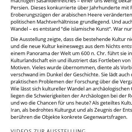
mächtigen Sasanidenreiches – einer uns wenig beka
Persien. Dieses konkurrierte über Jahrhunderte mit
Eroberungszügen der arabischen Heere veränderten si
politischen Machtverhältnisse grundlegend. Und auch k
Wandel – es entstand “die islamische Kunst“. War nun
Die Ausstellung zeigte, dass die bestehende Kultur ni
und die neue Kultur keineswegs aus dem Nichts ent
einem Panorama der Welt um 600 n. Chr. führt sie in 
Kulturlandschaft ein und illustriert das Fortleben vo
Motiven. Vieles wurde übernommen, diente als Vorbi
verschwand im Dunkel der Geschichte. Sie lädt auch d
praktischen Problemen der Forschung über die Verga
Wie lässt sich kultureller Wandel an archäologische
liegen die Schwierigkeiten der Archäologen bei der 
und wo die Chancen für uns heute? Als geteiltes Kult
Iran, als bedrohtes Kulturgut und als Zeugnis der Ent
berühren die Objekte konkrete Gegenwartsfragen.
VIDEOS ZUR AUSSTELLUNG