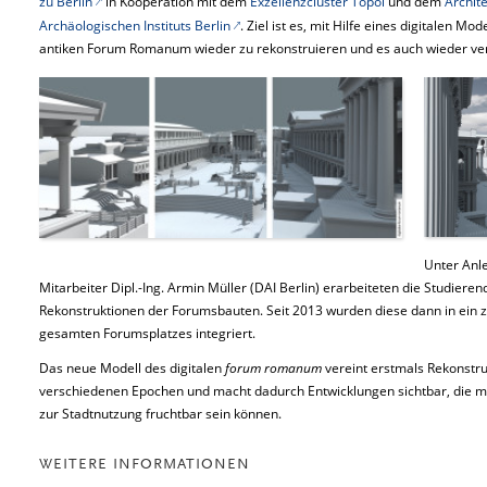
zu Berlin
in Kooperation mit dem
Exzellenzcluster Topoi
und dem
Archit
Archäologischen Instituts Berlin
. Ziel ist es, mit Hilfe eines digitalen M
antiken Forum Romanum wieder zu rekonstruieren und es auch wieder ve
Unter Anl
Mitarbeiter Dipl.-Ing. Armin Müller (DAI Berlin) erarbeiteten die Studieren
Rekonstruktionen der Forumsbauten. Seit 2013 wurden diese dann in e
gesamten Forumsplatzes integriert.
Das neue Modell des digitalen
forum romanum
vereint erstmals Rekonstr
verschiedenen Epochen und macht dadurch Entwicklungen sichtbar, die mö
zur Stadtnutzung fruchtbar sein können.
WEITERE INFORMATIONEN