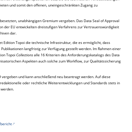
 bieten und somit den offenen, uneingeschränkten Zugang zu
al besetzten, unabhängigen Gremium vergeben. Das Data Seal of Approval
s von der EU entwickelten dreistufigen Verfahrens zur Vertrauenswürdigkeit
chiven dar.
et Edition Topoi die technische Infrastruktur
,
die es ermöglicht, dass
 Publikationen langfristig zur Verfügung gestellt werden. Im Rahmen einer
tion Topoi
Collections
alle 16 Kriterien des Anforderungskatalogs des Data
anisatorischen Aspekten auch solche zum Workflow, zur Qualitätssicherung
19 vergeben und kann anschließend neu beantragt werden. Auf diese
 redaktionelle oder rechtliche Weiterentwicklungen und Standards stets in
n werden.
fbericht