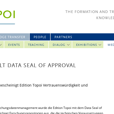
THE FORMATION AND T
KNOWLED
DGE TRANSFER
PEOPLE
PARTNERS
EVENTS
TEACHING
DIALOG
EXHIBITIONS
ME
LT DATA SEAL OF APPROVAL
escheinigt Edition Topoi Vertrauenswürdigkeit und
orschungsdatenmanagement wurde die Edition Topoi mit dem Data Seal of
 zeichnet Forschungsrepositorien aus, die die technischen Voraussetzungen