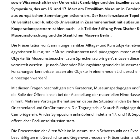
sowie Wissenschaftler der Universität Cambridge und des Exzellenzcl
Symposium, das am 16. und 17. März am Fitzwilliam Museum in Cambrid
aus europäischen Sammlungen präsentiert. Der Exzellenzcluster Topoi 
Universität und Humboldt-Universität in Zusammenarbeit mit außeruni
Kooperationspartnern zählen auch – als Teil der Stiftung Preußischer Kul
Museumsforschung und die Staatlichen Museen Berlin.
Die Präsentation von Sammlungen antiker Alltags- und Kunstobjekte, etwa
ägyptischen Kultur, stellt Museumskuratoren und -pädagogen immer wie
Objekte für Museumsbesucher „zum Sprechen zu bringen“, müssen diese
vermittelt werden – je nach Alter oder Bildungshintergrund der Museum
Forschungserkenntnisse lassen alte Objekte in einem neuen Licht erschein
einbezogen werden?
Mit diesen Fragen beschäftigen sich Kuratoren, Museumspädagogen und 
die Rolle der Öffentlichkeit bei der Ausstellung der materiellen Hinterlass
nimmt. Mehrere Vorträge thematisieren dabei die Situation in den Berlin
Griechenland und Großbritannien. Die Tagung schließt auch Rundgänge du
Cambridge ein. An das Symposium anknüpfend findet am 17. und 18. Sept
öffentlicher Podiumsdiskussion statt.
Die Präsentation der Alten Welt im Museum ist ein Schwerpunkt des Exzel
beschäftigten mit Geschichte und Gegenwart musealer Präsentation antike