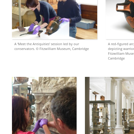
A ‘Meet the Antiquities’ session led by our
A red-figured arc
conservators. © Fitzwilliam Museum, Cambridge
depicting warrio
Fitzwilliam Mus
Cambridge