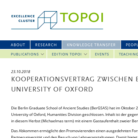
ABOUT
RESEARCH
KNOWLEDGE TRANSFER
PEOP
PUBLICATIONS
EDITION TOPOI
EVENTS
TEACHIN
23.10.2018
KOOPERATIONSVERTRAG ZWISCHEN 
UNIVERSITY OF OXFORD
Die Berlin Graduate School of Ancient Studies (BerGSAS) hat im Oktober 
University of Oxford, Humanities Division geschlossen. Inhalt ist der geg
in diesem Herbst (Michaelmas term) mit einem Gastaufenthalt zweier Be
Das Abkommen ermöglicht den Promovierenden einen ausgedehnten Fors
Partneruniversität und den Besuch von Lehrveranstaltungen. Damit bietet