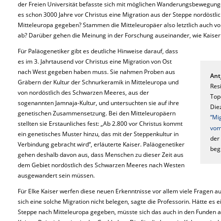
der Freien Universität befasste sich mit möglichen Wanderungsbewegunge
es schon 3000 Jahre vor Christus eine Migration aus der Steppe nordöst
Mitteleuropa gegeben? Stammen die Mitteleuropäer also letztlich auch
ab? Darüber gehen die Meinung in der Forschung auseinander, wie Kaiser 
Für Paläogenetiker gibt es deutliche Hinweise darauf, dass
es im 3. Jahrtausend vor Christus eine Migration von Ost
nach West gegeben haben muss. Sie nahmen Proben aus
Ant
Gräbern der Kultur der Schnurkeramik in Mitteleuropa und
Res
von nordöstlich des Schwarzen Meeres, aus der
Top
sogenannten Jamnaja-Kultur, und untersuchten sie auf ihre
Die
genetischen Zusammensetzung. Bei den Mitteleuropäern
“Mi
stellten sie Erstaunliches fest: „Ab 2.800 vor Christus kommt
vom
ein genetisches Muster hinzu, das mit der Steppenkultur in
der
Verbindung gebracht wird“, erläuterte Kaiser. Paläogenetiker
begl
gehen deshalb davon aus, dass Menschen zu dieser Zeit aus
dem Gebiet nordöstlich des Schwarzen Meeres nach Westen
ausgewandert sein müssen.
Für Elke Kaiser werfen diese neuen Erkenntnisse vor allem viele Fragen au
sich eine solche Migration nicht belegen, sagte die Professorin. Hätte e
Steppe nach Mitteleuropa gegeben, müsste sich das auch in den Funden au