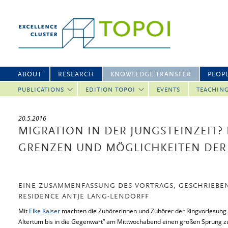
ABOUT
RESEARCH
KNOWLEDGE TRANSFER
PEOP
PUBLICATIONS
EDITION TOPOI
EVENTS
TEACHIN
20.5.2016
MIGRATION IN DER JUNGSTEINZEIT? 
GRENZEN UND MÖGLICHKEITEN DE
EINE ZUSAMMENFASSUNG DES VORTRAGS, GESCHRIEBEN
RESIDENCE ANTJE LANG-LENDORFF
Mit
Elke Kaiser
machten die Zuhörerinnen und Zuhörer der Ringvorlesun
Altertum bis in die Gegenwart” am Mittwochabend einen großen Sprung zur