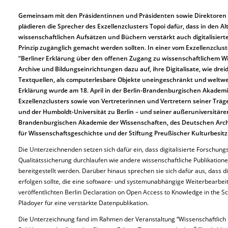
Gemeinsam mit den Präsidentinnen und Präsidenten sowie Direktoren ih
plädieren die Sprecher des Exzellenzclusters Topoi dafür, dass in den
wissenschaftlichen Aufsätzen und Büchern verstärkt auch digitalisie
Prinzip zugänglich gemacht werden sollten. In einer vom Exzellenzclus
“Berliner Erklärung über den offenen Zugang zu wissenschaftlichem Wi
Archive und Bildungseinrichtungen dazu auf, ihre Digitalisate, wie drei
Textquellen, als computerlesbare Objekte uneingeschränkt und weltweit 
Erklärung wurde am 18. April in der Berlin-Brandenburgischen Akadem
Exzellenzclusters sowie von Vertreterinnen und Vertretern seiner Träge
und der Humboldt-Universität zu Berlin – und seiner außeruniversitäre
Brandenburgischen Akademie der Wissenschaften, des Deutschen Archäo
für Wissenschaftsgeschichte und der Stiftung Preußischer Kulturbesitz
Die Unterzeichnenden setzen sich dafür ein, dass digitalisierte Forschun
Qualitätssicherung durchlaufen wie andere wissenschaftliche Publikatione
bereitgestellt werden. Darüber hinaus sprechen sie sich dafür aus, dass 
erfolgen sollte, die eine software- und systemunabhängige Weiterbearbeit
veröffentlichten Berlin Declaration on Open Access to Knowledge in the Sc
Plädoyer für eine verstärkte Datenpublikation.
Die Unterzeichnung fand im Rahmen der Veranstaltung “Wissenschaftlich Pu