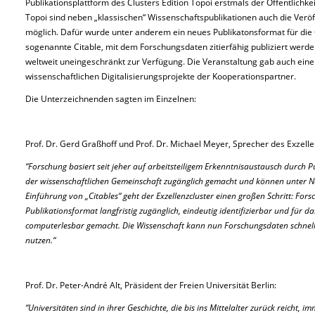
Publikationsplattform des Clusters Edition Topoi erstmals der Öffentlichkei
Topoi sind neben „klassischen“ Wissenschaftspublikationen auch die Verö
möglich. Dafür wurde unter anderem ein neues Publikatonsformat für die 
sogenannte Citable, mit dem Forschungsdaten zitierfähig publiziert werden
weltweit uneingeschränkt zur Verfügung. Die Veranstaltung gab auch eine
wissenschaftlichen Digitalisierungsprojekte der Kooperationspartner.
Die Unterzeichnenden sagten im Einzelnen:
Prof. Dr. Gerd Graßhoff und Prof. Dr. Michael Meyer, Sprecher des Exzelle
“Forschung basiert seit jeher auf arbeitsteiligem Erkenntnisaustausch durch
der wissenschaftlichen Gemeinschaft zugänglich gemacht und können unter N
Einführung von „Citables“ geht der Exzellenzcluster einen großen Schritt: F
Publikationsformat langfristig zugänglich, eindeutig identifizierbar und für das
computerlesbar gemacht. Die Wissenschaft kann nun Forschungsdaten schnell 
nutzen.“
Prof. Dr. Peter-André Alt, Präsident der Freien Universität Berlin:
“Universitäten sind in ihrer Geschichte, die bis ins Mittelalter zurück reicht