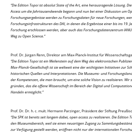
“Die Edition Topoi ist absolut State of the Art, eine herausragende Lösung. Die
Access um die Jahrtausendwende begann und nun bei einer Diskussion um O
Forschungsergebnisse werden zu Forschungsdaten für neue Forschungen, wer
Forschungsinfrastrukturen des DAI, in denen die Ergebnisse einer bis ins 19.
Forschung erschlossen werden, aber auch das Forschungsdatenzentrum IANUS 
Weg zu Open Science.“
Prof. Dr. Jürgen Renn, Direktor am Max-Planck-Institut für Wissenschaftsg
“Die Edition Topoi ist ein Meilenstein auf dem Weg des elektronischen Publiz
Max-Planck-Gesellschaft ist sie weltweit eine der wichtigsten Initiativen zur 
historischen Quellen und Interpretationen. Die Museums- und Forschungsland
der Kompetenzen, die man braucht, um eine solche Vision zu realisieren. Wir s
gründen, das die offene Wissenschaft im Bereich der Digital und Computatio
Handeln ermöglicht.”
Prof. Dr. Dr. h. c. mult. Hermann Parzinger, Präsident der Stiftung Preußisc
“Die SPK ist bereits seit langem dabei, open access zu realisieren. Die Editio
den Museumsbereich, weil sie einen neuartigen Zugang zu Sammlungsbeständen
zur Verfügung gestellt werden, eröffnen nicht nur der internationalen Forsc