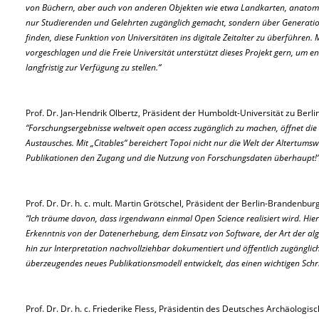
von Büchern, aber auch von anderen Objekten wie etwa Landkarten, anatomi
nur Studierenden und Gelehrten zugänglich gemacht, sondern über Generation
finden, diese Funktion von Universitäten ins digitale Zeitalter zu überführen. 
vorgeschlagen und die Freie Universität unterstützt dieses Projekt gern, um e
langfristig zur Verfügung zu stellen.“
Prof. Dr. Jan-Hendrik Olbertz, Präsident der Humboldt-Universität zu Berlin
“Forschungsergebnisse weltweit open access zugänglich zu machen, öffnet die
Austausches. Mit „Citables“ bereichert Topoi nicht nur die Welt der Altertumsw
Publikationen den Zugang und die Nutzung von Forschungsdaten überhaupt!
Prof. Dr. Dr. h. c. mult. Martin Grötschel, Präsident der Berlin-Brandenb
“Ich träume davon, dass irgendwann einmal Open Science realisiert wird. Hier
Erkenntnis von der Datenerhebung, dem Einsatz von Software, der Art der al
hin zur Interpretation nachvollziehbar dokumentiert und öffentlich zugänglic
überzeugendes neues Publikationsmodell entwickelt, das einen wichtigen Schri
Prof. Dr. Dr. h. c. Friederike Fless, Präsidentin des Deutsches Archäologisch