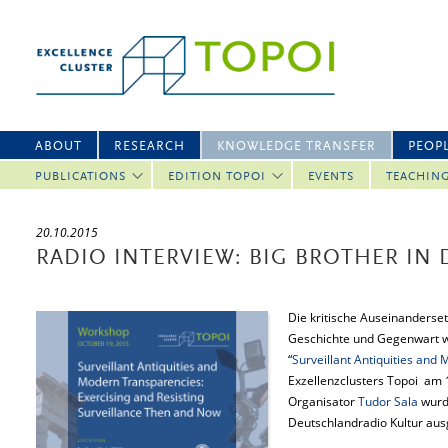
ABOUT
RESEARCH
KNOWLEDGE TRANSFER
PEOP
PUBLICATIONS
EDITION TOPOI
EVENTS
TEACHIN
20.10.2015
RADIO INTERVIEW: BIG BROTHER IN 
Die kritische Auseinanderse
Geschichte und Gegenwart w
“
Surveillant Antiquities and
Exzellenzclusters Topoi am 
Organisator
Tudor Sala
wurde
Deutschlandradio Kultur ausg