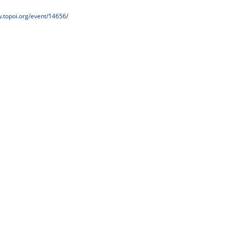
w.topoi.org/event/14656/