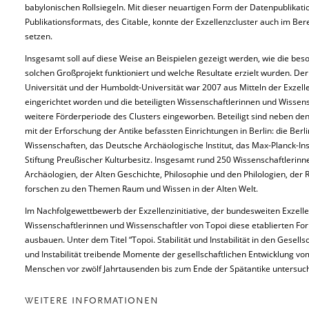
babylonischen Rollsiegeln. Mit dieser neuartigen Form der Datenpublikati
Publikationsformats, des Citable, konnte der Exzellenzcluster auch im Be
setzen.
Insgesamt soll auf diese Weise an Beispielen gezeigt werden, wie die be
solchen Großprojekt funktioniert und welche Resultate erzielt wurden. Der
Universität und der Humboldt-Universität war 2007 aus Mitteln der Exzell
eingerichtet worden und die beteiligten Wissenschaftlerinnen und Wissens
weitere Förderperiode des Clusters eingeworben. Beteiligt sind neben den
mit der Erforschung der Antike befassten Einrichtungen in Berlin: die Be
Wissenschaften, das Deutsche Archäologische Institut, das Max-Planck-Ins
Stiftung Preußischer Kulturbesitz. Insgesamt rund 250 Wissenschaftlerin
Archäologien, der Alten Geschichte, Philosophie und den Philologien, der
forschen zu den Themen Raum und Wissen in der Alten Welt.
Im Nachfolgewettbewerb der Exzellenzinitiative, der bundesweiten Exzell
Wissenschaftlerinnen und Wissenschaftler von Topoi diese etablierten 
ausbauen. Unter dem Titel “Topoi. Stabilität und Instabilität in den Gesells
und Instabilität treibende Momente der gesellschaftlichen Entwicklung 
Menschen vor zwölf Jahrtausenden bis zum Ende der Spätantike untersuc
WEITERE INFORMATIONEN