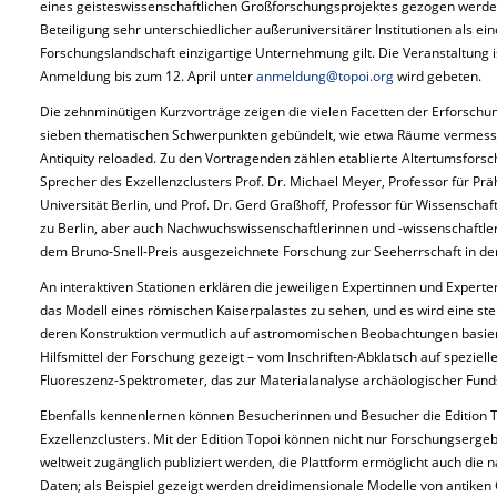
eines geisteswissenschaftlichen Großforschungsprojektes gezogen werde
Beteiligung sehr unterschiedlicher außeruniversitärer Institutionen als ei
Forschungslandschaft einzigartige Unternehmung gilt. Die Veranstaltung ist 
Anmeldung bis zum 12. April unter
anmeldung@topoi.org
wird gebeten.
Die zehnminütigen Kurzvorträge zeigen die vielen Facetten der Erforschu
sieben thematischen Schwerpunkten gebündelt, wie etwa Räume vermesse
Antiquity reloaded. Zu den Vortragenden zählen etablierte Altertumsforsc
Sprecher des Exzellenzclusters Prof. Dr. Michael Meyer, Professor für Prä
Universität Berlin, und Prof. Dr. Gerd Graßhoff, Professor für Wissenscha
zu Berlin, aber auch Nachwuchswissenschaftlerinnen und -wissenschaftler
dem Bruno-Snell-Preis ausgezeichnete Forschung zur Seeherrschaft in der 
An interaktiven Stationen erklären die jeweiligen Expertinnen und Experte
das Modell eines römischen Kaiserpalastes zu sehen, und es wird eine stei
deren Konstruktion vermutlich auf astromomischen Beobachtungen basie
Hilfsmittel der Forschung gezeigt – vom Inschriften-Abklatsch auf speziel
Fluoreszenz-Spektrometer, das zur Materialanalyse archäologischer Funds
Ebenfalls kennenlernen können Besucherinnen und Besucher die Edition To
Exzellenzclusters. Mit der Edition Topoi können nicht nur Forschungserg
weltweit zugänglich publiziert werden, die Plattform ermöglicht auch die n
Daten; als Beispiel gezeigt werden dreidimensionale Modelle von antike