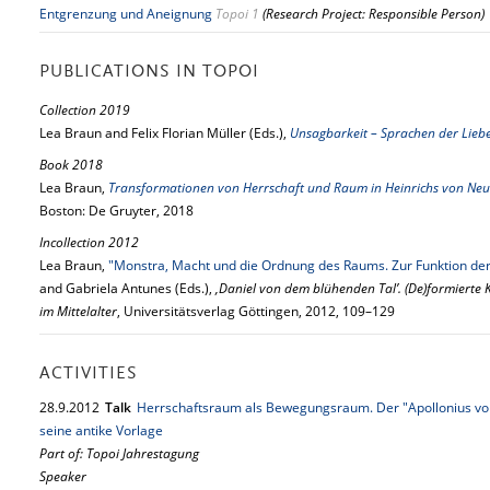
Entgrenzung und Aneignung
Topoi 1
(Research Project: Responsible Person)
PUBLICATIONS IN TOPOI
Collection 2019
Lea Braun and Felix Florian Müller (Eds.),
Unsagbarkeit – Sprachen der Liebe
Book 2018
Lea Braun,
Transformationen von Herrschaft und Raum in Heinrichs von Neus
Boston: De Gruyter, 2018
Incollection 2012
Lea Braun,
"Monstra, Macht und die Ordnung des Raums. Zur Funktion der
and Gabriela Antunes (Eds.),
‚Daniel von dem blühenden Tal’. (De)formiert
im Mittelalter
, Universitätsverlag Göttingen, 2012, 109–129
ACTIVITIES
28.
9.
2012
Talk
Herrschaftsraum als Bewegungsraum. Der "Apollonius von
seine antike Vorlage
Part of: Topoi Jahrestagung
Speaker