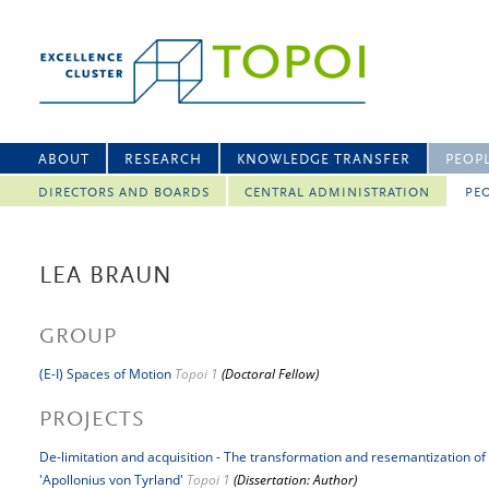
ABOUT
RESEARCH
KNOWLEDGE TRANSFER
PEOP
DIRECTORS AND BOARDS
CENTRAL ADMINISTRATION
PEO
LEA BRAUN
GROUP
(E-I) Spaces of Motion
Topoi 1
(Doctoral Fellow)
PROJECTS
De-limitation and acquisition - The transformation and resemantization of
'Apollonius von Tyrland'
Topoi 1
(Dissertation: Author)