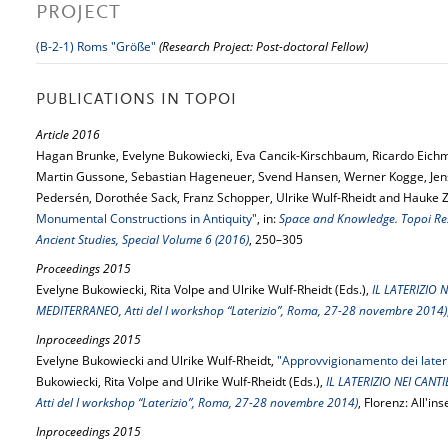
PROJECT
(B-2-1) Roms "Größe"
(Research Project: Post-doctoral Fellow)
PUBLICATIONS IN TOPOI
Article 2016
Hagan Brunke, Evelyne Bukowiecki, Eva Cancik-Kirschbaum, Ricardo Eich
Martin Gussone, Sebastian Hageneuer, Svend Hansen, Werner Kogge, Jen
Pedersén, Dorothée Sack, Franz Schopper, Ulrike Wulf-Rheidt and Hauke
Monumental Constructions in Antiquity"
, in:
Space and Knowledge. Topoi Rese
Ancient Studies, Special Volume 6 (2016)
, 250–305
Proceedings 2015
Evelyne Bukowiecki, Rita Volpe and Ulrike Wulf-Rheidt (Eds.),
IL LATERIZIO 
MEDITERRANEO, Atti del I workshop “Laterizio”, Roma, 27-28 novembre 2014)
Inproceedings 2015
Evelyne Bukowiecki and Ulrike Wulf-Rheidt,
"Approvvigionamento dei lateriz
Bukowiecki, Rita Volpe and Ulrike Wulf-Rheidt (Eds.),
IL LATERIZIO NEI CANT
Atti del I workshop “Laterizio”, Roma, 27-28 novembre 2014)
, Florenz: All'in
Inproceedings 2015