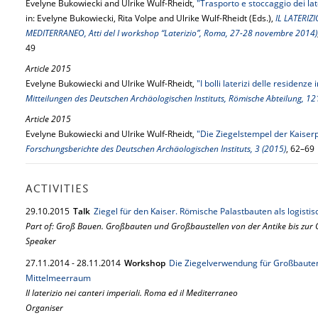
Evelyne Bukowiecki and Ulrike Wulf-Rheidt,
"Trasporto e stoccaggio dei lat
in: Evelyne Bukowiecki, Rita Volpe and Ulrike Wulf-Rheidt (Eds.),
IL LATERIZ
MEDITERRANEO, Atti del I workshop “Laterizio”, Roma, 27-28 novembre 2014)
49
Article 2015
Evelyne Bukowiecki and Ulrike Wulf-Rheidt,
"I bolli laterizi delle residenz
Mitteilungen des Deutschen Archäologischen Instituts, Römische Abteilung, 12
Article 2015
Evelyne Bukowiecki and Ulrike Wulf-Rheidt,
"Die Ziegelstempel der Kaiserp
Forschungsberichte des Deutschen Archäologischen Instituts, 3 (2015)
, 62–69
ACTIVITIES
29.
10.
2015
Talk
Ziegel für den Kaiser. Römische Palastbauten als logisti
Part of: Groß Bauen. Großbauten und Großbaustellen von der Antike bis zur
Speaker
27.
11.
2014
-
28.
11.
2014
Workshop
Die Ziegelverwendung für Großbauten
Mittelmeerraum
Il laterizio nei canteri imperiali. Roma ed il Mediterraneo
Organiser