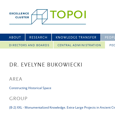
ABOUT
RESEARCH
KNOWLEDGE TRANSFER
PEOP
DIRECTORS AND BOARDS
CENTRAL ADMINISTRATION
PEO
DR. EVELYNE BUKOWIECKI
AREA
Constructing Historical Space
GROUP
(B-2) XXL - Monumentalized Knowledge. Extra-Large Projects in Ancient Civ