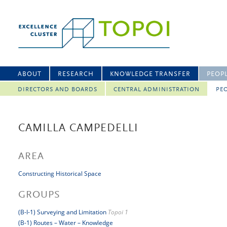
ABOUT
RESEARCH
KNOWLEDGE TRANSFER
PEOP
DIRECTORS AND BOARDS
CENTRAL ADMINISTRATION
PEO
CAMILLA CAMPEDELLI
AREA
Constructing Historical Space
GROUPS
(B-I-1) Surveying and Limitation
Topoi 1
(B-1) Routes – Water – Knowledge