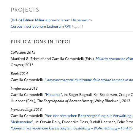
PROJECTS
(B-1-5) Edition Miliaria provinciarum Hispanarum
Corpus Inscriptionum Latinarum XVII
Topoi 1
PUBLICATIONS IN TOPOI
Collection 2015
Manfred G. Schmidt and Camilla Campedelli (Eds.),
Miliaria provinciae Hisp
Gruyter, 2015
Book 2014
Camilla Campedelli,
L'amministrazione municipale delle strade romane in Ita
Inreference 2013
Camilla Campedelli,
"Hispania"
, in: Roger Bagnall, Kai Brodersen, Craig
Huebner (Eds.),
The Encyclopedia of Ancient History
, Wiley-Blackwell, 2013
Inproceedings 2013
Camilla Campedelli,
"Von der römischen Besitzergreifung zur Verwaltung d
Meilensteine"
, in: Ortwin Dally, Friederike Fless, Rudolf Haensch, Felix Pi
Räume in vormodernen Gesellschaften. Gestaltung – Wahrnehmung – Funkti