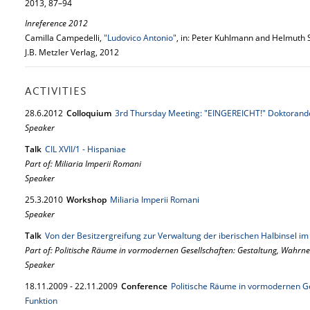
2013, 87–94
Inreference 2012
Camilla Campedelli,
"Ludovico Antonio"
, in: Peter Kuhlmann and Helmuth 
J.B. Metzler Verlag, 2012
ACTIVITIES
28.
6.
2012
Colloquium
3rd Thursday Meeting: "EINGEREICHT!" Doktorande
Speaker
Talk
CIL XVII/1 - Hispaniae
Part of: Miliaria Imperii Romani
Speaker
25.
3.
2010
Workshop
Miliaria Imperii Romani
Speaker
Talk
Von der Besitzergreifung zur Verwaltung der iberischen Halbinsel i
Part of: Politische Räume in vormodernen Gesellschaften: Gestaltung, Wahr
Speaker
18.
11.
2009
-
22.
11.
2009
Conference
Politische Räume in vormodernen G
Funktion