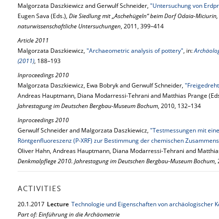
Malgorzata Daszkiewicz and Gerwulf Schneider,
"Untersuchung von Erdp
Eugen Sava (Eds.),
Die Siedlung mit „Aschehügeln“ beim Dorf Odaia-Miciurin
naturwissenschaftliche Untersuchungen
, 2011, 399–414
Article 2011
Malgorzata Daszkiewicz,
"Archaeometric analysis of pottery"
, in:
Archäolog
(2011)
, 188–193
Inproceedings 2010
Malgorzata Daszkiewicz, Ewa Bobryk and Gerwulf Schneider,
"Freigedreh
Andreas Hauptmann, Diana Modarressi-Tehrani and Matthias Prange (Eds
Jahrestagung im Deutschen Bergbau-Museum Bochum
, 2010, 132–134
Inproceedings 2010
Gerwulf Schneider and Malgorzata Daszkiewicz,
"Testmessungen mit eine
Röntgenfluoreszenz (P-XRF) zur Bestimmung der chemischen Zusammens
Oliver Hahn, Andreas Hauptmann, Diana Modarressi-Tehrani and Matthias
Denkmalpflege 2010. Jahrestagung im Deutschen Bergbau-Museum Bochum
,
ACTIVITIES
20.
1.
2017
Lecture
Technologie und Eigenschaften von archäologischer 
Part of: Einführung in die Archäometrie