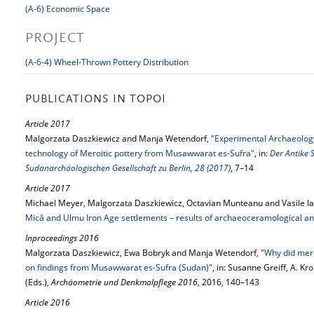
(A-6) Economic Space
PROJECT
(A-6-4) Wheel-Thrown Pottery Distribution
PUBLICATIONS IN TOPOI
Article 2017
Malgorzata Daszkiewicz and Manja Wetendorf,
"Experimental Archaeology:
technology of Meroitic pottery from Musawwarat es-Sufra"
, in:
Der Antike 
Sudanarchäologischen Gesellschaft zu Berlin, 28 (2017)
, 7–14
Article 2017
Michael Meyer, Malgorzata Daszkiewicz, Octavian Munteanu and Vasile I
Mică and Ulmu Iron Age settlements – results of archaeoceramological an
Inproceedings 2016
Malgorzata Daszkiewicz, Ewa Bobryk and Manja Wetendorf,
"Why did mero
on findings from Musawwarat es-Sufra (Sudan)"
, in: Susanne Greiff, A. K
(Eds.),
Archäometrie und Denkmalpflege 2016
, 2016, 140–143
Article 2016