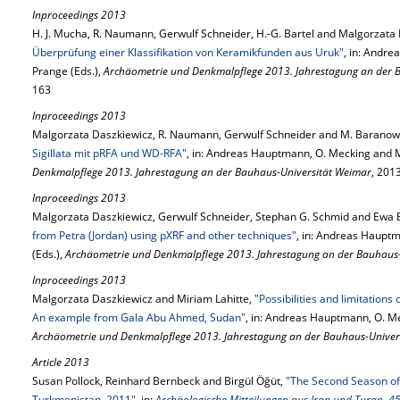
Inproceedings 2013
H. J. Mucha, R. Naumann, Gerwulf Schneider, H.-G. Bartel and Malgorzata
Überprüfung einer Klassifikation von Keramikfunden aus Uruk"
, in: Andr
Prange (Eds.),
Archäometrie und Denkmalpflege 2013. Jahrestagung an der 
163
Inproceedings 2013
Malgorzata Daszkiewicz, R. Naumann, Gerwulf Schneider and M. Baranow
Sigillata mit pRFA und WD-RFA"
, in: Andreas Hauptmann, O. Mecking and M
Denkmalpflege 2013. Jahrestagung an der Bauhaus-Universität Weimar
, 201
Inproceedings 2013
Malgorzata Daszkiewicz, Gerwulf Schneider, Stephan G. Schmid and Ewa 
from Petra (Jordan) using pXRF and other techniques"
, in: Andreas Haupt
(Eds.),
Archäometrie und Denkmalpflege 2013. Jahrestagung an der Bauhaus
Inproceedings 2013
Malgorzata Daszkiewicz and Miriam Lahitte,
"Possibilities and limitations
An example from Gala Abu Ahmed, Sudan"
, in: Andreas Hauptmann, O. Me
Archäometrie und Denkmalpflege 2013. Jahrestagung an der Bauhaus-Univer
Article 2013
Susan Pollock, Reinhard Bernbeck and Birgül Öğüt,
"The Second Season of
Turkmenistan, 2011"
, in:
Archäologische Mitteilungen aus Iran und Turan, 45