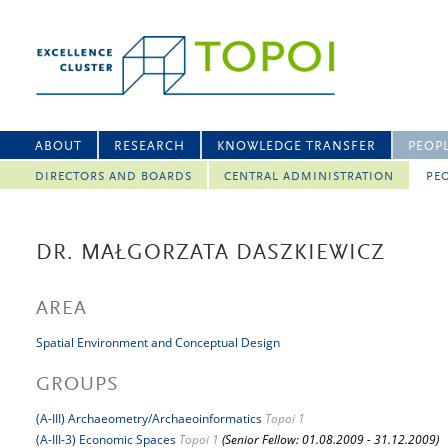
ABOUT
RESEARCH
KNOWLEDGE TRANSFER
PEOP
DIRECTORS AND BOARDS
CENTRAL ADMINISTRATION
PEO
DR. MAŁGORZATA DASZKIEWICZ
AREA
Spatial Environment and Conceptual Design
GROUPS
(A-III) Archaeometry/Archaeoinformatics
Topoi 1
(A-III-3) Economic Spaces
Topoi 1
(Senior Fellow: 01.08.2009 - 31.12.2009)