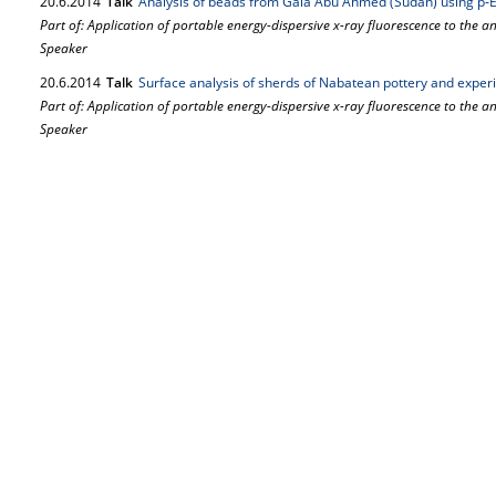
20.
6.
2014
Talk
Analysis of beads from Gala Abu Ahmed (Sudan) using p
Part of: Application of portable energy-dispersive x-ray fluorescence to the a
Speaker
20.
6.
2014
Talk
Surface analysis of sherds of Nabatean pottery and expe
Part of: Application of portable energy-dispersive x-ray fluorescence to the a
Speaker