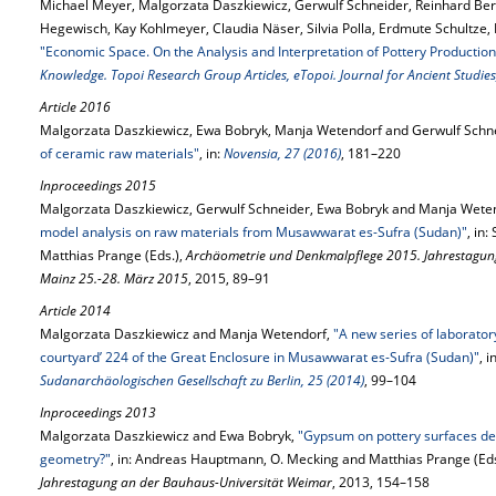
Michael Meyer, Malgorzata Daszkiewicz, Gerwulf Schneider, Reinhard Be
Hegewisch, Kay Kohlmeyer, Claudia Näser, Silvia Polla, Erdmute Schultze,
"Economic Space. On the Analysis and Interpretation of Pottery Production
Knowledge. Topoi Research Group Articles, eTopoi. Journal for Ancient Studies
Article 2016
Malgorzata Daszkiewicz, Ewa Bobryk, Manja Wetendorf and Gerwulf Schn
of ceramic raw materials"
, in:
Novensia, 27 (2016)
, 181–220
Inproceedings 2015
Malgorzata Daszkiewicz, Gerwulf Schneider, Ewa Bobryk and Manja Wete
model analysis on raw materials from Musawwarat es-Sufra (Sudan)"
, in:
Matthias Prange (Eds.),
Archäometrie und Denkmalpflege 2015. Jahrestagung
Mainz 25.-28. März 2015
, 2015, 89–91
Article 2014
Malgorzata Daszkiewicz and Manja Wetendorf,
"A new series of laborator
courtyard’ 224 of the Great Enclosure in Musawwarat es-Sufra (Sudan)"
, i
Sudanarchäologischen Gesellschaft zu Berlin, 25 (2014)
, 99–104
Inproceedings 2013
Malgorzata Daszkiewicz and Ewa Bobryk,
"Gypsum on pottery surfaces det
geometry?"
, in: Andreas Hauptmann, O. Mecking and Matthias Prange (Eds
Jahrestagung an der Bauhaus-Universität Weimar
, 2013, 154–158