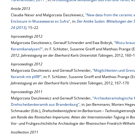
Article 2013
Claudia Näser and Malgorzata Daszkiewicz,
"New data from the ceramic w
Enclosure in Musawwarat es Sufra"
, in:
Der Antike Sudan. Mitteilungen der 
24 (2013)
, 15–22
Inproceedings 2012
Malgorzata Daszkiewicz, Gerwulf Schneider and Ewa Bobryk,
"Wozu brauc
Keramikanalysen?"
, in: F. Schlütter, Susanne Greiff and Matthias Prange (E
2012. Jahrestagung an der Eberhard Karls Universität Tübingen
, 2012, 160–
Inproceedings 2012
Malgorzata Daszkiewicz and Gerwulf Schneider,
"Möglichkeiten und Gren
Keramik mit pXRF"
, in: F. Schlütter, Susanne Greiff and Matthias Prange (E
Jahrestagung an der Eberhard Karls Universität Tübingen
, 2012, 167–170
Inproceedings 2011
Malgorzata Daszkiewicz and Gerwulf Schneider,
"Archäokeramologische Kl
Drehscheibenkeramik aus Brandenburg"
, in: Jan Bemmann, Morten Hege
Schmauder (Eds.),
Drehscheibentöpferei im Barbaricum – Technologietransfe
am Rande des Römischen Imperiums. Akten der Internationalen Tagung in Bon
Vor- und Frühgeschichtliche Archäologie der Rheinischen Friedrich-Wilhe
Incollection 2011