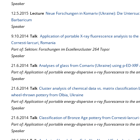
Speaker
12.
5.
2015
Lecture
Neue Forschungen in Komariv (Ukraine): Die Untersuc
Barbaricum
Speaker
9.
10.
2014
Talk
Application of portable X-ray fluorescence analysis to the 
Cornesti-Iarcuri, Romania
Part of: Sektion: Forschungen im Exzellenzcluster 264 Topoi
Speaker
21.
6.
2014
Talk
Analyses of glass from Comariv (Ukraine) using p‐ED‐XR
Part of: Application of portable energy-dispersive x-ray fluorescence to the a
Speaker
21.
6.
2014
Talk
Cluster analysis of chemical data vs. matrix classification 
wheel‐thrown pottery from Olbia, Ukraine
Part of: Application of portable energy-dispersive x-ray fluorescence to the a
Speaker
21.
6.
2014
Talk
Classification of Bronze Age pottery from Cornesti‐Iarcur
Part of: Application of portable energy-dispersive x-ray fluorescence to the a
Speaker