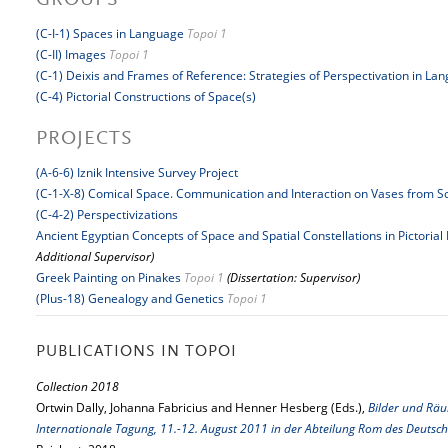
GROUPS
(C-I-1) Spaces in Language
Topoi 1
(C-II) Images
Topoi 1
(C-1) Deixis and Frames of Reference: Strategies of Perspectivation in La
(C-4) Pictorial Constructions of Space(s)
PROJECTS
(A-6-6) Iznik Intensive Survey Project
(C-1-X-8) Comical Space. Communication and Interaction on Vases from So
(C-4-2) Perspectivizations
Ancient Egyptian Concepts of Space and Spatial Constellations in Pictorial
Additional Supervisor)
Greek Painting on Pinakes
Topoi 1
(Dissertation: Supervisor)
(Plus-18) Genealogy and Genetics
Topoi 1
PUBLICATIONS IN TOPOI
Collection 2018
Ortwin Dally, Johanna Fabricius and Henner Hesberg (Eds.),
Bilder und Räu
Internationale Tagung, 11.-12. August 2011 in der Abteilung Rom des Deutsch