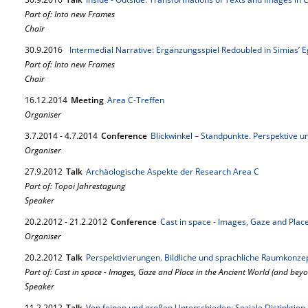
Part of: Into new Frames
Chair
30.
9.
2016
Intermedial Narrative: Ergänzungsspiel Redoubled in Simias’ 
Part of: Into new Frames
Chair
16.
12.
2014
Meeting
Area C-Treffen
Organiser
3.
7.
2014
-
4.
7.
2014
Conference
Blickwinkel – Standpunkte. Perspektive un
Organiser
27.
9.
2012
Talk
Archäologische Aspekte der Research Area C
Part of: Topoi Jahrestagung
Speaker
20.
2.
2012
-
21.
2.
2012
Conference
Cast in space - Images, Gaze and Plac
Organiser
20.
2.
2012
Talk
Perspektivierungen. Bildliche und sprachliche Raumkonzep
Part of: Cast in space - Images, Gaze and Place in the Ancient World (and bey
Speaker
11.
2.
2012
Talk
Von feinen und großen Unterschieden: Soziale Distinktion 