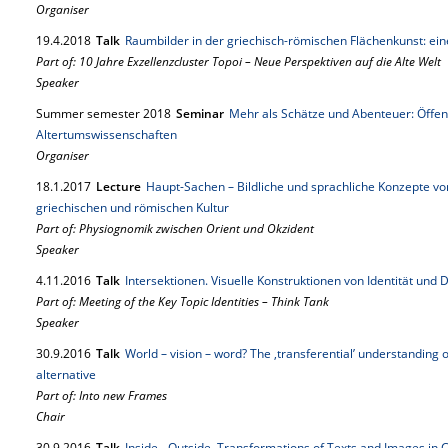
Organiser
19.
4.
2018
Talk
Raumbilder in der ­grie­chisch­-römischen Flächenkunst: ei
Part of: 10 Jahre Exzellenzcluster Topoi – Neue Perspektiven auf die Alte Welt
Speaker
Summer semester 2018
Seminar
Mehr als Schätze und Abenteuer: Öffen
Altertumswissenschaften
Organiser
18.
1.
2017
Lecture
Haupt-Sachen – Bildliche und sprachliche Konzepte v
griechischen und römischen Kultur
Part of: Physiognomik zwischen Orient und Okzident
Speaker
4.
11.
2016
Talk
Intersektionen. Visuelle Konstruktionen von Identität und 
Part of: Meeting of the Key Topic Identities – Think Tank
Speaker
30.
9.
2016
Talk
World – vision – word? The ‚transferential’ understanding of 
alternative
Part of: Into new Frames
Chair
30.
9.
2016
Talk
Inside - Outside. Transformations of Texts and Images in