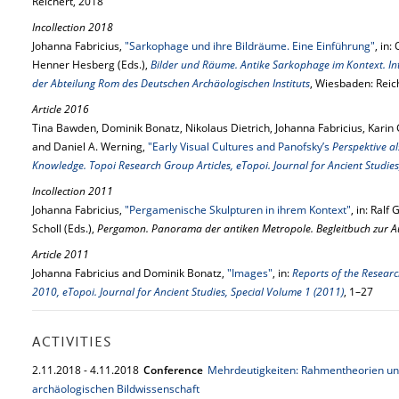
Reichert, 2018
Incollection 2018
Johanna Fabricius,
"Sarkophage und ihre Bildräume. Eine Einführung"
, in:
Henner Hesberg (Eds.),
Bilder und Räume. Antike Sarkophage im Kontext. In
der Abteilung Rom des Deutschen Archäologischen Instituts
, Wiesbaden: Reic
Article 2016
Tina Bawden, Dominik Bonatz, Nikolaus Dietrich, Johanna Fabricius, Kari
and Daniel A. Werning,
"Early Visual Cultures and Panofsky’s
Perspektive al
Knowledge. Topoi Research Group Articles, eTopoi. Journal for Ancient Studies
Incollection 2011
Johanna Fabricius,
"Pergamenische Skulpturen in ihrem Kontext"
, in: Ral
Scholl (Eds.),
Pergamon. Panorama der antiken Metropole. Begleitbuch zur A
Article 2011
Johanna Fabricius and Dominik Bonatz,
"Images"
, in:
Reports of the Researc
2010, eTopoi. Journal for Ancient Studies, Special Volume 1 (2011)
, 1–27
ACTIVITIES
2.
11.
2018
-
4.
11.
2018
Conference
Mehrdeutigkeiten: Rahmentheorien un
archäologischen Bildwissenschaft