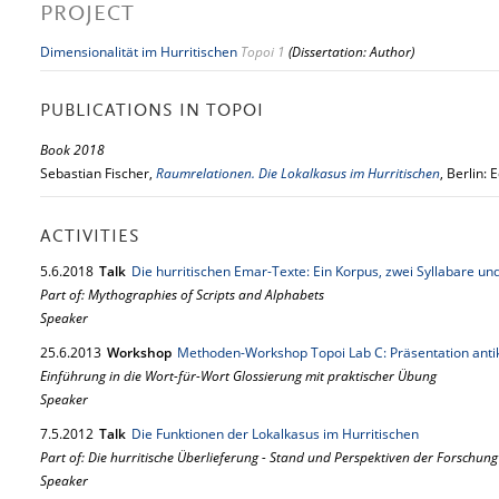
PROJECT
Dimensionalität im Hurritischen
Topoi 1
(Dissertation: Author)
PUBLICATIONS IN TOPOI
Book 2018
Sebastian Fischer,
Raumrelationen. Die Lokalkasus im Hurritischen
, Berlin: 
ACTIVITIES
5.
6.
2018
Talk
Die hurritischen Emar-Texte: Ein Korpus, zwei Syllabare un
Part of: Mythographies of Scripts and Alphabets
Speaker
25.
6.
2013
Workshop
Methoden-Workshop Topoi Lab C: Präsentation anti
Einführung in die Wort-für-Wort Glossierung mit praktischer Übung
Speaker
7.
5.
2012
Talk
Die Funktionen der Lokalkasus im Hurritischen
Part of: Die hurritische Überlieferung - Stand und Perspektiven der Forschung
Speaker