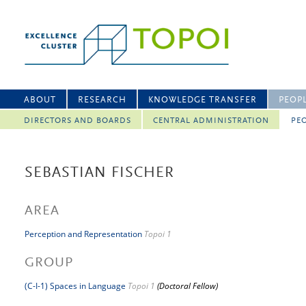
ABOUT
RESEARCH
KNOWLEDGE TRANSFER
PEOP
DIRECTORS AND BOARDS
CENTRAL ADMINISTRATION
PEO
SEBASTIAN FISCHER
AREA
Perception and Representation
Topoi 1
GROUP
(C-I-1) Spaces in Language
Topoi 1
(Doctoral Fellow)