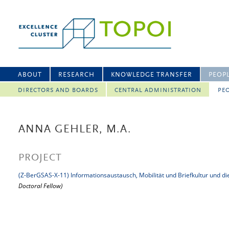
ABOUT
RESEARCH
KNOWLEDGE TRANSFER
PEOP
DIRECTORS AND BOARDS
CENTRAL ADMINISTRATION
PEO
ANNA GEHLER, M.A.
PROJECT
(Z-BerGSAS-X-11) Informationsaustausch, Mobilität und Briefkultur und d
Doctoral Fellow)