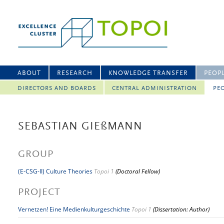
ABOUT
RESEARCH
KNOWLEDGE TRANSFER
PEOP
DIRECTORS AND BOARDS
CENTRAL ADMINISTRATION
PEO
SEBASTIAN GIE
ß
MANN
GROUP
(E-CSG-II) Culture Theories
Topoi 1
(Doctoral Fellow)
PROJECT
Vernetzen! Eine Medienkulturgeschichte
Topoi 1
(Dissertation: Author)