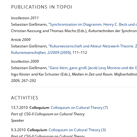
PUBLICATIONS IN TOPOI
Incollection 2011
Sebastian Gießmann,
"Synchronisation im Diagramm. Henry C. Beck und 
Christian Kassung and Thomas Macho (Eds.),
Kulturtechniken der Synchron
Article 2009
Sebastian Gießmann,
"Kulturwissenschaft und Akteur-Netzwerk-Theorie. 
Kulturwissenschaften, 2/2009 (2009)
, 111–112
Incollection 2009
Sebastian Gießmann,
"Ganz klein, ganz groß. Jacob Levy Moreno und di
Ingo Köster and Kai Schuster (Eds.),
Medien in Zeit und Raum. Maßverhältni
2009, 267–292
ACTIVITIES
13.
7.
2010
Colloquium
Colloquium on Cultural Theory (7)
Part of: CSG-II Colloquium on Cultural Theory
Speaker
9.
3.
2010
Colloquium
Colloquium on Cultural Theory (3)
Part of: CSG-II Colloquium on Cultural Theory