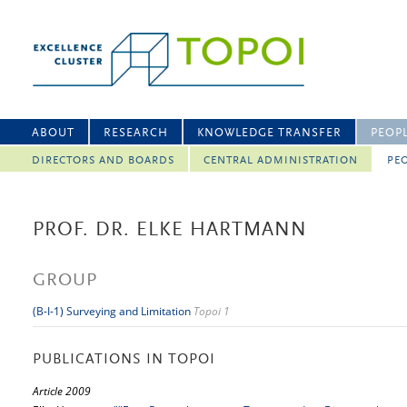
ABOUT
RESEARCH
KNOWLEDGE TRANSFER
PEOP
DIRECTORS AND BOARDS
CENTRAL ADMINISTRATION
PEO
PROF. DR. ELKE HARTMANN
GROUP
(B-I-1) Surveying and Limitation
Topoi 1
PUBLICATIONS IN TOPOI
Article 2009