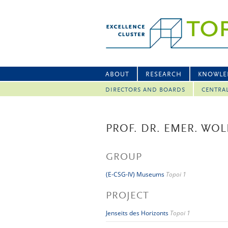
ABOUT
RESEARCH
KNOWLE
DIRECTORS AND BOARDS
CENTRA
PROF. DR. EMER. WOL
GROUP
(E-CSG-IV) Museums
Topoi 1
PROJECT
Jenseits des Horizonts
Topoi 1