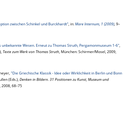
tion zwischen Schinkel und Burckhardt"
, in:
Mare Internum, 1 (2009)
, 9–
as unbekannte Wesen. Erneut zu Thomas Struth, Pergamonmuseum 1-6"
,
),
Texte zum Werk von Thomas Struth
, München: Schirmer/Mosel, 2009,
meyer,
"Die Griechische Klassik - Idee oder Wirklichkeit in Berlin und Bonn
llen (Eds.),
Denken in Bildern. 31 Positionen zu Kunst, Museum und
g, 2008, 68–75