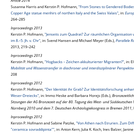
Article 2014
Susanna Harris and Kerstin P. Hofmann,
"From Stones to Gendered Bodies:
Copper Age statue menhirs of northen Italy and the Swiss Valais"
, in:
Europ
264–285
Inproceedings 2013
Kerstin P. Hofmann,
"Jenseits zum Quadrat? Zur räumlichen Organisation v
im 8.–5. Jh. v. Chr"
, in: Svend Hansen and Michael Meyer (Eds.),
Parallele 
2013, 219–242
Inproceedings 2013
Kerstin P. Hofmann,
"Hogbacks – Zeichen akkulturierter Migranten?"
, in: 
Mobilität und Wissenstransfer in diachroner und interdisziplinärer Perspektiv
208
Inproceedings 2012
Kerstin P. Hofmann,
"Der Identität ihr Grab? Zur Identitätsforschung anha
Weser-Dreiecks"
, in: Immo Heske and Barbara Horejs (Eds.),
Bronzezeitlic
Sitzungen der AG Bronzezeit auf der 80. Tagung des West- und Süddeutschen 
Nürnberg 2010 und dem 7. Deutschen Archäologiekongress in Bremen 2011
,
Inproceedings 2012
Kerstin P. Hofmann and Sabine Patzke,
"Von Athen nach Etrurien. Zum Dif
"ceramica sovraddipinta""
, in: Anton Kern, Julia K. Koch, Ines Balzer, Jani