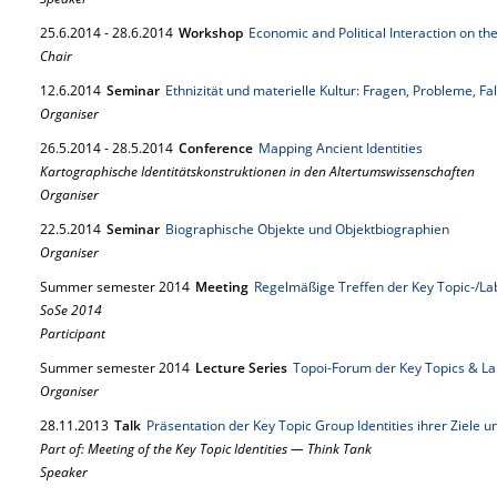
25.
6.
2014
-
28.
6.
2014
Workshop
Economic and Political Interaction on th
Chair
12.
6.
2014
Seminar
Ethnizität und materielle Kultur: Fragen, Probleme, Fa
Organiser
26.
5.
2014
-
28.
5.
2014
Conference
Mapping Ancient Identities
Kartographische Identitätskonstruktionen in den Altertumswissenschaften
Organiser
22.
5.
2014
Seminar
Biographische Objekte und Objektbiographien
Organiser
Summer semester 2014
Meeting
Regelmäßige Treffen der Key Topic-/La
SoSe 2014
Participant
Summer semester 2014
Lecture Series
Topoi-Forum der Key Topics & La
Organiser
28.
11.
2013
Talk
Präsentation der Key Topic Group Identities ihrer Ziele
Part of: Meeting of the Key Topic Identities — Think Tank
Speaker