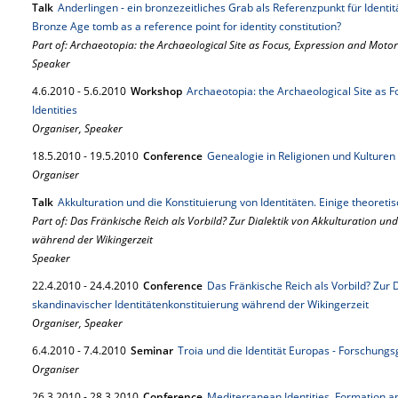
Talk
Anderlingen - ein bronzezeitliches Grab als Referenzpunkt für Identi
Bronze Age tomb as a reference point for identity constitution?
Part of: Archaeotopia: the Archaeological Site as Focus, Expression and Motor o
Speaker
4.
6.
2010
-
5.
6.
2010
Workshop
Archaeotopia: the Archaeological Site as F
Identities
Organiser, Speaker
18.
5.
2010
-
19.
5.
2010
Conference
Genealogie in Religionen und Kulturen
Organiser
Talk
Akkulturation und die Konstituierung von Identitäten. Einige theoret
Part of: Das Fränkische Reich als Vorbild? Zur Dialektik von Akkulturation un
während der Wikingerzeit
Speaker
22.
4.
2010
-
24.
4.
2010
Conference
Das Fränkische Reich als Vorbild? Zur 
skandinavischer Identitätenkonstituierung während der Wikingerzeit
Organiser, Speaker
6.
4.
2010
-
7.
4.
2010
Seminar
Troia und die Identität Europas - Forschung
Organiser
26.
3.
2010
-
28.
3.
2010
Conference
Mediterranean Identities. Formation 