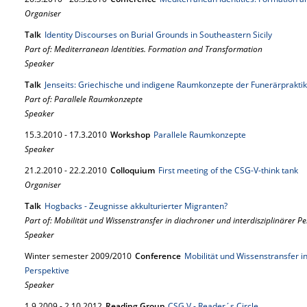
Organiser
Talk
Identity Discourses on Burial Grounds in Southeastern Sicily
Part of: Mediterranean Identities. Formation and Transformation
Speaker
Talk
Jenseits: Griechische und indigene Raumkonzepte der Funerärpraktiken 
Part of: Parallele Raumkonzepte
Speaker
15.
3.
2010
-
17.
3.
2010
Workshop
Parallele Raumkonzepte
Speaker
21.
2.
2010
-
22.
2.
2010
Colloquium
First meeting of the CSG-V-think tank
Organiser
Talk
Hogbacks - Zeugnisse akkulturierter Migranten?
Part of: Mobilität und Wissenstransfer in diachroner und interdisziplinärer Pe
Speaker
Winter semester 2009/2010
Conference
Mobilität und Wissenstransfer in
Perspektive
Speaker
1.
9.
2009
-
2.
10.
2012
Reading Group
CSG V - Reader´s Circle