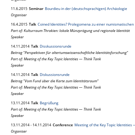
11.
6.
2015
Seminar
Bourdieu in der (deutschsprachigen) Archäologie
Organiser
16.
4.
2015
Talk
Coined Identities? Prolegomena zu einer numismatischen 
Part of: Kulturraum Thrakien: lokale Münzprägung und regionale Identität
Speaker
14.
11.
2014
Talk
Disskussionsrunde
Beitrag "Perspektiven für altertumswissenschaftliche Identitätsforschung"
Part of: Meeting of the Key Topic Identities — Think Tank
Speaker
14.
11.
2014
Talk
Diskussionsrunde
Beitrag "Vom Fund über die Karte zum Identitätsraum"
Part of: Meeting of the Key Topic Identities — Think Tank
Speaker
13.
11.
2014
Talk
Begrüßung
Part of: Meeting of the Key Topic Identities — Think Tank
Speaker
13.
11.
2014
-
14.
11.
2014
Conference
Meeting of the Key Topic Identities
Organiser