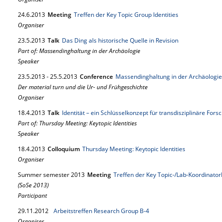
24.
6.
2013
Meeting
Treffen der Key Topic Group Identities
Organiser
23.
5.
2013
Talk
Das Ding als historische Quelle in Revision
Part of: Massendinghaltung in der Archäologie
Speaker
23.
5.
2013
-
25.
5.
2013
Conference
Massendinghaltung in der Archäologie
Der material turn und die Ur- und Frühgeschichte
Organiser
18.
4.
2013
Talk
Identität – ein Schlüsselkonzept für transdisziplinäre Fors
Part of: Thursday Meeting: Keytopic Identities
Speaker
18.
4.
2013
Colloquium
Thursday Meeting: Keytopic Identities
Organiser
Summer semester 2013
Meeting
Treffen der Key Topic-/Lab-Koordinato
(SoSe 2013)
Participant
29.
11.
2012
Arbeitstreffen Research Group B-4
Organiser