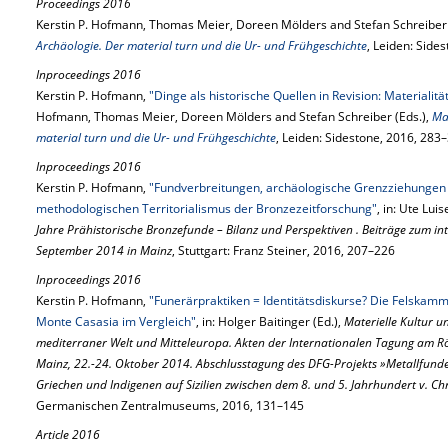
Proceedings 2016
Kerstin P. Hofmann, Thomas Meier, Doreen Mölders and Stefan Schreiber 
Archäologie. Der material turn und die Ur- und Frühgeschichte
, Leiden: Side
Inproceedings 2016
Kerstin P. Hofmann,
"Dinge als historische Quellen in Revision: Materialit
Hofmann, Thomas Meier, Doreen Mölders and Stefan Schreiber (Eds.),
Ma
material turn und die Ur- und Frühgeschichte
, Leiden: Sidestone, 2016, 283
Inproceedings 2016
Kerstin P. Hofmann,
"Fundverbreitungen, archäologische Grenzziehungen
methodologischen Territorialismus der Bronzezeitforschung"
, in: Ute Lui
Jahre Prähistorische Bronzefunde – Bilanz und Perspektiven . Beiträge zum i
September 2014 in Mainz
, Stuttgart: Franz Steiner, 2016, 207–226
Inproceedings 2016
Kerstin P. Hofmann,
"Funerärpraktiken = Identitätsdiskurse? Die Felska
Monte Casasia im Vergleich"
, in: Holger Baitinger (Ed.),
Materielle Kultur u
mediterraner Welt und Mitteleuropa. Akten der Internationalen Tagung am
Mainz, 22.-24. Oktober 2014. Abschlusstagung des DFG-Projekts »Metallfunde 
Griechen und Indigenen auf Sizilien zwischen dem 8. und 5. Jahrhundert v. Ch
Germanischen Zentralmuseums, 2016, 131–145
Article 2016