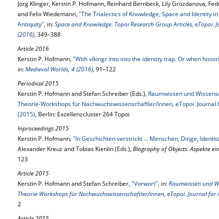
Jörg Klinger, Kerstin P. Hofmann, Reinhard Bernbeck, Lily Grozdanova, Fed
and Felix Wiedemann,
"The Trialectics of Knowledge, Space and Identity in 
Antiquity"
, in:
Space and Knowledge. Topoi Research Group Articles, eTopoi. Jo
(2016)
, 349–388
Article 2016
Kerstin P. Hofmann,
"With víkingr into into the identity trap. Or when histor
in:
Medieval Worlds, 4 (2016)
, 91–122
Periodical 2015
Kerstin P. Hofmann and Stefan Schreiber (Eds.),
Raumwissen und Wissensrä
Theorie-Workshops für Nachwuchswissenschaftler/innen, eTopoi. Journal f
(2015)
, Berlin: Exzellenzcluster 264 Topoi
Inproceedings 2015
Kerstin P. Hofmann,
"In Geschichten verstrickt ... Menschen, Dinge, Identit
Alexander Kreuz and Tobias Kienlin (Eds.),
Biography of Objects. Aspekte ei
123
Article 2015
Kerstin P. Hofmann and Stefan Schreiber,
"Vorwort"
, in:
Raumwissen und Wis
Theorie-Workshops für Nachwuchswissenschaftler/innen, eTopoi. Journal for A
2
Article 2015