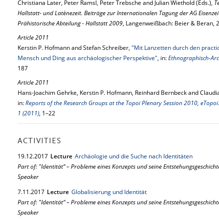
Christiana Later, Peter Ramsl, Peter Trebsche and Julian Wiethold (Eds.),
T
Hallstatt- und Latènezeit. Beiträge zur Internationalen Tagung der AG Eisenz
Prähistorische Abteilung - Hallstatt 2009
, Langenweißbach: Beier & Beran, 
Article 2011
Kerstin P. Hofmann and Stefan Schreiber,
"Mit Lanzetten durch den practi
Mensch und Ding aus archäologischer Perspektive"
, in:
Ethnographisch-Arch
187
Article 2011
Hans-Joachim Gehrke, Kerstin P. Hofmann, Reinhard Bernbeck and Claudi
in:
Reports of the Research Groups at the Topoi Plenary Session 2010, eTopoi.
1 (2011)
, 1–22
ACTIVITIES
19.
12.
2017
Lecture
Archäologie und die Suche nach Identitäten
Part of: "Identität“ – Probleme eines Konzepts und seine Entstehungsgeschicht
Speaker
7.
11.
2017
Lecture
Globalisierung und Identität
Part of: "Identität“ – Probleme eines Konzepts und seine Entstehungsgeschicht
Speaker