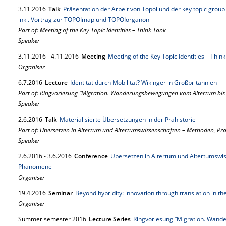
3.
11.
2016
Talk
Präsentation der Arbeit von Topoi und der key topic group 
inkl. Vortrag zur TOPOImap und TOPOIorganon
Part of: Meeting of the Key Topic Identities – Think Tank
Speaker
3.
11.
2016
-
4.
11.
2016
Meeting
Meeting of the Key Topic Identities – Thin
Organiser
6.
7.
2016
Lecture
Identität durch Mobilität? Wikinger in Großbritannien
Part of: Ringvorlesung “Migration. Wanderungsbewegungen vom Altertum bis 
Speaker
2.
6.
2016
Talk
Materialisierte Übersetzungen in der Prähistorie
Part of: Übersetzen in Altertum und Altertumswissenschaften – Methoden, P
Speaker
2.
6.
2016
-
3.
6.
2016
Conference
Übersetzen in Altertum und Altertumswis
Phänomene
Organiser
19.
4.
2016
Seminar
Beyond hybridity: innovation through translation in 
Organiser
Summer semester 2016
Lecture Series
Ringvorlesung “Migration. Wand