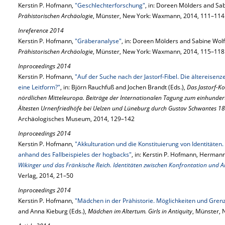
Kerstin P. Hofmann,
"Geschlechterforschung"
, in: Doreen Mölders and Sa
Prähistorischen Archäologie
, Münster, New York: Waxmann, 2014, 111–114
Inreference 2014
Kerstin P. Hofmann,
"Gräberanalyse"
, in: Doreen Mölders and Sabine Wol
Prähistorischen Archäologie
, Münster, New York: Waxmann, 2014, 115–118
Inproceedings 2014
Kerstin P. Hofmann,
"Auf der Suche nach der Jastorf-Fibel. Die ältereisenz
eine Leitform?"
, in: Björn Rauchfuß and Jochen Brandt (Eds.),
Das Jastorf-Ko
nördlichen Mitteleuropa. Beiträge der Internationalen Tagung zum einhundert
Ältesten Urnenfriedhöfe bei Uelzen und Lüneburg durch Gustav Schwantes 1
Archäologisches Museum, 2014, 129–142
Inproceedings 2014
Kerstin P. Hofmann,
"Akkulturation und die Konstituierung von Identitäten
anhand des Fallbeispieles der hogbacks"
, in: Kerstin P. Hofmann, Herma
Wikinger und das Fränkische Reich. Identitäten zwischen Konfrontation und
Verlag, 2014, 21–50
Inproceedings 2014
Kerstin P. Hofmann,
"Mädchen in der Prähistorie. Möglichkeiten und Gre
and Anna Kieburg (Eds.),
Mädchen im Altertum. Girls in Antiquity
, Münster,