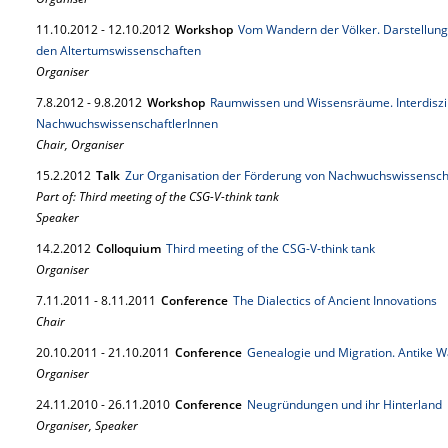
11.
10.
2012
-
12.
10.
2012
Workshop
Vom Wandern der Völker. Darstellung
den Altertumswissenschaften
Organiser
7.
8.
2012
-
9.
8.
2012
Workshop
Raumwissen und Wissensräume. Interdiszi
NachwuchswissenschaftlerInnen
Chair, Organiser
15.
2.
2012
Talk
Zur Organisation der Förderung von Nachwuchswissensch
Part of: Third meeting of the CSG-V-think tank
Speaker
14.
2.
2012
Colloquium
Third meeting of the CSG-V-think tank
Organiser
7.
11.
2011
-
8.
11.
2011
Conference
The Dialectics of Ancient Innovations
Chair
20.
10.
2011
-
21.
10.
2011
Conference
Genealogie und Migration. Antike
Organiser
24.
11.
2010
-
26.
11.
2010
Conference
Neugründungen und ihr Hinterland
Organiser, Speaker