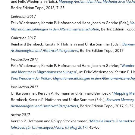
and Felix Wiedemann (Eds.),
Mapping Ancient Identities. Methodisch-kritisc
Berlin: Edition Topoi, 2018, 7–25
Collection 2017
Felix Wiedemann, Kerstin P. Hofmann and Hans-Joachim Gehrke (Eds.),
Vo
Migrationserzählungen in den Altertumswissenschaften
, Berlin: Edition Topo
Collection 2017
Reinhard Bernbeck, Kerstin P. Hofmann and Ulrike Sommer (Eds.),
Betwee
Archaeological and Historical Perspectives
, Berlin: Edition Topoi, 2017
Incollection 2017
Felix Wiedemann, Kerstin P. Hofmann and Hans-Joachim Gehrke,
"Wanderu
und Identität in Migrationserzählungen"
, in: Felix Wiedemann, Kerstin P.
Vom Wandern der Völker. Migrationserzählungen in den Altertumswissenscha
Incollection 2017
Ulrike Sommer, Kerstin P. Hofmann and Reinhard Bernbeck,
"Mapping Mem
Bernbeck, Kerstin P. Hofmann and Ulrike Sommer (Eds.),
Between Memory 
Archaeological and Historical Perspectives
, Berlin: Edition Topoi, 2017, 9–32
Article 2017
Kerstin P. Hofmann and Philipp Stockhammer,
"Materialisierte Übersetzun
Jahrbuch für Universalgeschichte, 67 (Aug 2017)
, 45–66