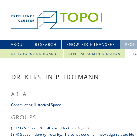
ABOUT
RESEARCH
KNOWLEDGE TRANSFER
PEOP
DIRECTORS AND BOARDS
CENTRAL ADMINISTRATION
PEO
DR. KERSTIN P. HOFMANN
AREA
Constructing Historical Space
GROUPS
(E-CSG-V) Space & Collective Identities
Topoi 1
(B-4) Space - identity - locality. The construction of knowledge related iden