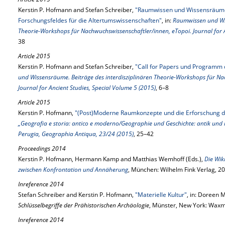
Kerstin P. Hofmann and Stefan Schreiber,
"Raumwissen und Wissensräume. 
Forschungsfeldes für die Altertumswissenschaften"
, in:
Raumwissen und Wis
Theorie-Workshops für Nachwuchswissenschaftler/innen, eTopoi. Journal for A
38
Article 2015
Kerstin P. Hofmann and Stefan Schreiber,
"Call for Papers und Programm 
und Wissensräume. Beiträge des interdisziplinären Theorie-Workshops für Na
Journal for Ancient Studies, Special Volume 5 (2015)
, 6–8
Article 2015
Kerstin P. Hofmann,
"(Post)Moderne Raumkonzepte und die Erforschung d
„Geografia e storia: antico e moderno/Geographie und Geschichte: antik und
Perugia, Geographia Antiqua, 23/24 (2015)
, 25–42
Proceedings 2014
Kerstin P. Hofmann, Hermann Kamp and Matthias Wemhoff (Eds.),
Die Wik
zwischen Konfrontation und Annäherung
, München: Wilhelm Fink Verlag, 2
Inreference 2014
Stefan Schreiber and Kerstin P. Hofmann,
"Materielle Kultur"
, in: Doreen 
Schlüsselbegriffe der Prähistorischen Archäologie
, Münster, New York: Wax
Inreference 2014