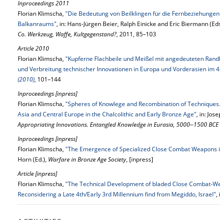
Inproceedings 2011
Florian Klimscha,
"Die Bedeutung von Beilklingen für die Fernbeziehungen 
Balkanraums"
, in: Hans-Jürgen Beier, Ralph Einicke and Eric Biermann (Eds
Co. Werkzeug, Waffe, Kultgegenstand?
, 2011, 85–103
Article 2010
Florian Klimscha,
"Kupferne Flachbeile und Meißel mit angedeuteten Randl
und Verbreitung technischer Innovationen in Europa und Vorderasien im 4.
(2010)
, 101–144
Inproceedings [inpress]
Florian Klimscha,
"Spheres of Knowlege and Recombination of Techniques.
Asia and Central Europe in the Chalcolithic and Early Bronze Age"
, in: Jo
Appropriating Innovations. Entangled Knowledge in Eurasia, 5000‒1500 BCE
Inproceedings [inpress]
Florian Klimscha,
"The Emergence of Specialized Close Combat Weapons i
Horn (Ed.),
Warfare in Bronze Age Society
, [inpress]
Article [inpress]
Florian Klimscha,
"The Technical Development of bladed Close Combat-Wea
Reconsidering a Late 4th/Early 3rd Millennium find from Megiddo, Israel"
,