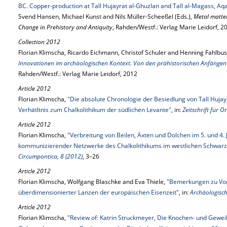
BC. Copper-production at Tall Hujayrat al-Ghuzlan and Tall al-Magass, Aq
Svend Hansen, Michael Kunst and Nils Müller-Scheeßel (Eds.),
Metal matter
Change in Prehistory and Antiquity
, Rahden/Westf.: Verlag Marie Leidorf, 2
Collection 2012
Florian Klimscha, Ricardo Eichmann, Christof Schuler and Henning Fahlbus
Innovationen im archäologischen Kontext. Von den prähistorischen Anfängen 
Rahden/Westf.: Verlag Marie Leidorf, 2012
Article 2012
Florian Klimscha,
"Die absolute Chronologie der Besiedlung von Tall Hujay
Verhätltnis zum Chalkolithikum der südlichen Levante"
, in:
Zeitschrift für O
Article 2012
Florian Klimscha,
"Verbreitung von Beilen, Äxten und Dolchen im 5. und 4.
kommunizierender Netzwerke des Chalkolithikums im westlichen Schwa
Circumpontica, 8 (2012)
, 3–26
Article 2012
Florian Klimscha, Wolfgang Blaschke and Eva Thiele,
"Bemerkungen zu Vo
überdimensionierter Lanzen der europäischen Eisenzeit"
, in:
Archäologisch
Article 2012
Florian Klimscha,
"Review of: Katrin Struckmeyer, Die Knochen- und Gewe