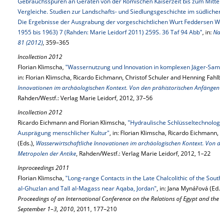
Gebrauchsspuren an Geräten von der Römischen Kaiserzeit bis zum Mitte
Vergleiche. Studien zur Landschafts- und Siedlungsgeschichte im südlich
Die Ergebnisse der Ausgrabung der vorgeschichtlichen Wurt Feddersen W
1955 bis 1963) 7 (Rahden: Marie Leidorf 2011) 259S. 36 Taf 94 Abb"
, in:
Na
81 (2012)
, 359–365
Incollection 2012
Florian Klimscha,
"Wassernutzung und Innovation in komplexen Jäger-Sam
in: Florian Klimscha, Ricardo Eichmann, Christof Schuler and Henning Fahl
Innovationen im archäologischen Kontext. Von den prähistorischen Anfängen 
Rahden/Westf.: Verlag Marie Leidorf, 2012, 37–56
Incollection 2012
Ricardo Eichmann and Florian Klimscha,
"Hydraulische Schlüsseltechnolog
Ausprägung menschlicher Kultur"
, in: Florian Klimscha, Ricardo Eichmann
(Eds.),
Wasserwirtschaftliche Innovationen im archäologischen Kontext. Von 
Metropolen der Antike
, Rahden/Westf.: Verlag Marie Leidorf, 2012, 1–22
Inproceedings 2011
Florian Klimscha,
"Long-range Contacts in the Late Chalcolithic of the Sout
al-Ghuzlan and Tall al-Magass near Aqaba, Jordan"
, in: Jana Mynářová (Ed.
Proceedings of an International Conference on the Relations of Egypt and the
September 1–3, 2010
, 2011, 177–210