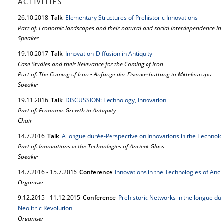
ACTIVITIES
26.
10.
2018
Talk
Elementary Structures of Prehistoric Innovations
Part of: Economic landscapes and their natural and social interdependence in p
Speaker
19.
10.
2017
Talk
Innovation-Diffusion in Antiquity
Case Studies and their Relevance for the Coming of Iron
Part of: The Coming of Iron - Anfänge der Eisenverhüttung in Mitteleuropa
Speaker
19.
11.
2016
Talk
DISCUSSION: Technology, Innovation
Part of: Economic Growth in Antiquity
Chair
14.
7.
2016
Talk
A longue durée-Perspective on Innovations in the Technol
Part of: Innovations in the Technologies of Ancient Glass
Speaker
14.
7.
2016
-
15.
7.
2016
Conference
Innovations in the Technologies of Anc
Organiser
9.
12.
2015
-
11.
12.
2015
Conference
Prehistoric Networks in the longue du
Neolithic Revolution
Organiser