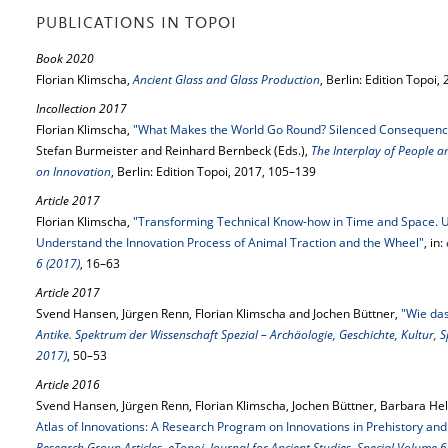
PUBLICATIONS IN TOPOI
Book 2020
Florian Klimscha,
Ancient Glass and Glass Production
, Berlin: Edition Topoi,
Incollection 2017
Florian Klimscha,
"What Makes the World Go Round? Silenced Consequences
Stefan Burmeister and Reinhard Bernbeck (Eds.),
The Interplay of People a
on Innovation
, Berlin: Edition Topoi, 2017, 105–139
Article 2017
Florian Klimscha,
"Transforming Technical Know-how in Time and Space. Usi
Understand the Innovation Process of Animal Traction and the Wheel"
, in:
6 (2017)
, 16–63
Article 2017
Svend Hansen, Jürgen Renn, Florian Klimscha and Jochen Büttner,
"Wie da
Antike. Spektrum der Wissenschaft Spezial – Archäologie, Geschichte, Kultur,
2017)
, 50–53
Article 2016
Svend Hansen, Jürgen Renn, Florian Klimscha, Jochen Büttner, Barbara He
Atlas of Innovations: A Research Program on Innovations in Prehistory and
Research Group Articles, eTopoi. Journal for Ancient Studies, Special Volume 6