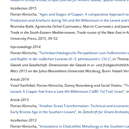
Incollection 2015
Florian Klimscha,
"Ages and Stages of Copper. A comparative Approach to 
Production and Artefacts during 5th and 4th Millennium in the Levant and 
Rosinska-Balik, Agnieszka Ochal-Czarnowicz, Marcin Czarnowicz and Joa
Trade in the South-Eastern Mediterranean. Trade routes of the Near East in A
University Press, 2015, 39–52
Inproceedings 2014
Florian Klimscha,
"Technikarchäologische Perspektiven zum Aufkommen spe
und Kupfer in der südlichen Levante (4.–3. Jahrtausend v. Chr.)"
, in: Thoma
Gewalt und Gesellschaft. Dimensionen der Gewalt in ur- und frühgeschichtlich
März 2013 an der Julius-Maximilians-Universität Würzburg
, Bonn: Habelt Ve
Article 2014
Yosef Garfinkel, Florian Klimscha, Danny Rosenberg and Sariel Shalev,
"Th
Levant: A Copper Awl from a Late 6th Millennium CalBC Tel Tsaf, Israel"
, i
Article 2013
Florian Klimscha,
"Another Great Transformation. Technical and economica
Early Bronze Age in the Southern Levant"
, in:
Zeitschrift für Orient-Archäolo
Incollection 2013
Florian Klimscha,
"Innovations in Chalcolithic Metallurgy in the Southern 