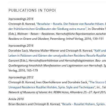
PUBLICATIONS IN TOPOI
Inproceedings 2016
Christoph B. Konrad,
"Resafa/ar – Rusafa. Die Paläste von Rusafat Hišam.
der frühislamischen Großbauten der Siedlung extra muros"
, in: Dorothée
(Eds.),
Wohnen – Reisen – Residieren. Herrschaftliche Repräsentation zwisch
Residenz in Orient und Okzident
, Petersberg: Imhof Verlag, 2016, 139–151
Inproceedings 2016
Dorothée Sack, Martina Müller-Wiener and Christoph B. Konrad,
"Kalif un
Leben in Palästen und Gärten der umaiyadischen Residenz Resafa-Ruṣāfa
Ganzert (Eds.),
Herrschaftsverhältnisse und Herrschaftslegitimation. Bau- und
Quellengattung hinsichtlich Manifestation und Legitimation von Herrschaft.
Verlag, 2016, 165–179
Inproceedings 2012
Christoph B. Konrad, Ines Oberhollenzer and Dorothée Sack,
"The Stucco D
Umayyad Residence Ruṣāfat Hishām, Syria. Style and Techniques"
, in: ,
1st
Network of Museums of Islamic Art. REMAI Actas, Alhambra 25.–27. April 201
Article 2010
Brian Beckers and Christoph B. Konrad,
"Resafa – Rusafat Hisham, Syrien.