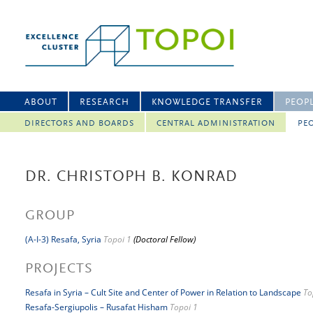
ABOUT
RESEARCH
KNOWLEDGE TRANSFER
PEOP
DIRECTORS AND BOARDS
CENTRAL ADMINISTRATION
PEO
DR. CHRISTOPH B. KONRAD
GROUP
(A-I-3) Resafa, Syria
Topoi 1
(Doctoral Fellow)
PROJECTS
Resafa in Syria – Cult Site and Center of Power in Relation to Landscape
To
Resafa-Sergiupolis – Rusafat Hisham
Topoi 1