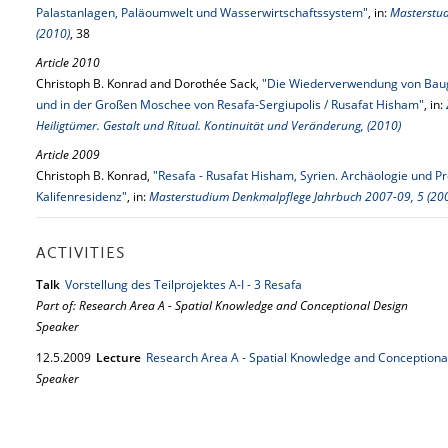
Palastanlagen, Paläoumwelt und Wasserwirtschaftssystem"
, in:
Masterstu
(2010)
, 38
Article 2010
Christoph B. Konrad and Dorothée Sack,
"Die Wiederverwendung von Baugli
und in der Großen Moschee von Resafa-Sergiupolis / Rusafat Hisham"
, in:
Heiligtümer. Gestalt und Ritual. Kontinuität und Veränderung, (2010)
Article 2009
Christoph B. Konrad,
"Resafa - Rusafat Hisham, Syrien. Archäologie und P
Kalifenresidenz"
, in:
Masterstudium Denkmalpflege Jahrbuch 2007-09, 5 (20
ACTIVITIES
Talk
Vorstellung des Teilprojektes A-I - 3 Resafa
Part of: Research Area A - Spatial Knowledge and Conceptional Design
Speaker
12.
5.
2009
Lecture
Research Area A - Spatial Knowledge and Conceptiona
Speaker