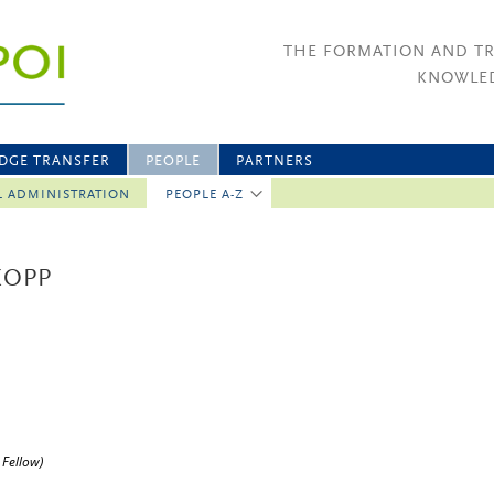
THE FORMATION AND T
KNOWLED
DGE TRANSFER
PEOPLE
PARTNERS
L ADMINISTRATION
PEOPLE A-Z
KOPP
 Fellow)