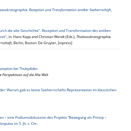
assokratographie. Rezeption und Transformation antiker Seeherrschaft
,
rch die alte Geschichte". Rezeption und Transformation des antiken
zeit"
, in: Hans Kopp and Christian Wendt (Eds.),
Thalassokratographie.
rrschaft
, Berlin, Boston: De Gruyter, [inpress]
nzeption bei Thukydides
e Perspektiven auf die Alte Welt
 Oder: Warum gab es keine Seeherrschafts-Repräsentation im klassischen
des – eine Podiumsdiskussion des Projekts “Bewegung als Prinzip –
mpulse im 5. Jh. v. Chr.