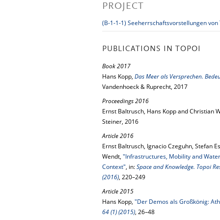
PROJECT
(B-1-1-1) Seeherrschaftsvorstellungen von 
PUBLICATIONS IN TOPOI
Book 2017
Hans Kopp,
Das Meer als Versprechen. Bede
Vandenhoeck & Ruprecht, 2017
Proceedings 2016
Ernst Baltrusch, Hans Kopp and Christian W
Steiner, 2016
Article 2016
Ernst Baltrusch, Ignacio Czeguhn, Stefan 
Wendt,
"Infrastructures, Mobility and Wate
Context"
, in:
Space and Knowledge. Topoi Rese
(2016)
, 220–249
Article 2015
Hans Kopp,
"Der Demos als Großkönig: Athe
64 (1) (2015)
, 26–48