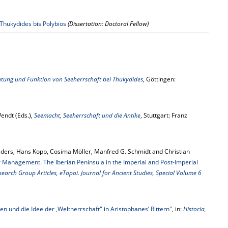
Thukydides bis Polybios
(Dissertation: Doctoral Fellow)
utung und Funktion von Seeherrschaft bei Thukydides
, Göttingen:
endt (Eds.),
Seemacht, Seeherrschaft und die Antike
, Stuttgart: Franz
Esders, Hans Kopp, Cosima Möller, Manfred G. Schmidt and Christian
r Management. The Iberian Peninsula in the Imperial and Post-Imperial
arch Group Articles, eTopoi. Journal for Ancient Studies, Special Volume 6
n und die Idee der ‚Weltherrschaft" in Aristophanes’ Rittern"
, in:
Historia,