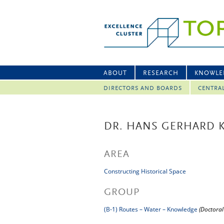
ABOUT
RESEARCH
KNOWLE
DIRECTORS AND BOARDS
CENTRA
DR. HANS GERHARD 
AREA
Constructing Historical Space
GROUP
(B-1) Routes – Water – Knowledge
(Doctoral