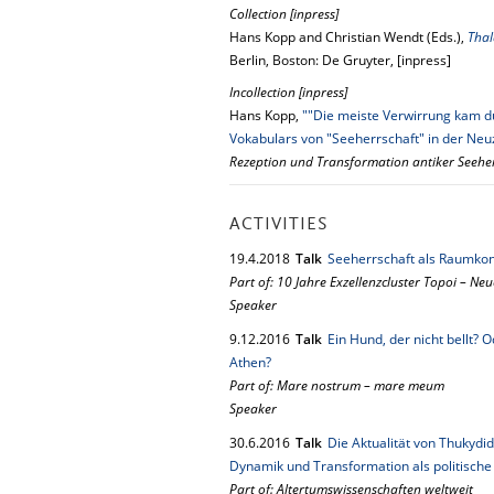
Collection [inpress]
Hans Kopp and Christian Wendt (Eds.),
Thal
Berlin, Boston: De Gruyter, [inpress]
Incollection [inpress]
Hans Kopp,
""Die meiste Verwirrung kam du
Vokabulars von "Seeherrschaft" in der Neu
Rezeption und Transformation antiker Seehe
ACTIVITIES
19.
4.
2018
Talk
Seeherrschaft als Raum­ko
Part of: 10 Jahre Exzellenzcluster Topoi – Neu
Speaker
9.
12.
2016
Talk
Ein Hund, der nicht bellt?
Athen?
Part of: Mare nostrum – mare meum
Speaker
30.
6.
2016
Talk
Die Aktualität von Thukydi
Dynamik und Transformation als politische I
Part of: Altertumswissenschaften weltweit