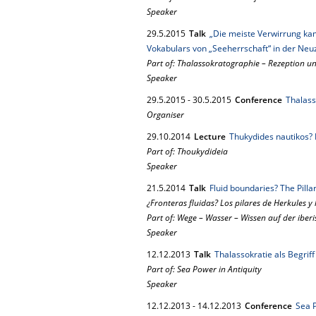
Speaker
29.
5.
2015
Talk
„Die meiste Verwirrung kam
Vokabulars von „Seeherrschaft“ in der Neuz
Part of: Thalassokratographie – Rezeption u
Speaker
29.
5.
2015
-
30.
5.
2015
Conference
Thalass
Organiser
29.
10.
2014
Lecture
Thukydides nautikos? 
Part of: Thoukydideia
Speaker
21.
5.
2014
Talk
Fluid boundaries? The Pill
¿Fronteras fluidas? Los pilares de Herkules 
Part of: Wege – Wasser – Wissen auf der ibe
Speaker
12.
12.
2013
Talk
Thalassokratie als Begriff
Part of: Sea Power in Antiquity
Speaker
12.
12.
2013
-
14.
12.
2013
Conference
Sea P