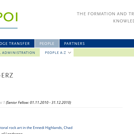
THE FORMATION AND T
KNOWLED
DGE TRANSFER
PEOPLE
PARTNERS
L ADMINISTRATION
PEOPLE A-Z
-ERZ
i 1
(Senior Fellow: 01.11.2010 - 31.12.2010)
toral rock art in the Ennedi Highlands, Chad
on of Landscape