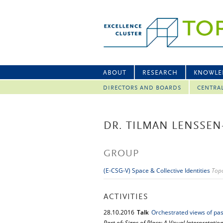
ABOUT
RESEARCH
KNOWLE
DIRECTORS AND BOARDS
CENTRA
DR. TILMAN LENSSEN
GROUP
(E-CSG-V) Space & Collective Identities
Topo
ACTIVITIES
28.
10.
2016
Talk
Orchestrated views of pas
Part of: Signs of Place: A Visual Interpretati