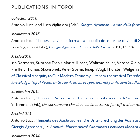
PUBLICATIONS IN TOPOI
Collection 2016
Antonio Lucci and Luca Viglialoro (Eds.),
Giorgio Agamben. La vita delle for
Incollection 2016
Antonio Lucci,
"L’opera, la vita, la forma. La filosofia delle forme-di-vita 
Luca Viglialoro (Eds.),
Giorgio Agamben. La vita delle forme
, 2016, 69–94
Article 2016
Iris Därmann, Susanne Frank, Moritz Hinsch, Wolfram Keller, Verena Olejn
Pfeiffer, Thomas Skowronek, Peter Spahn, Joseph Vogl, Thorsten Welgen a
of Classical Antiquity to Our Modern Economy. Literary-theoretical Transf
Knowledge. Topoi Research Group Articles, eTopoi. Journal for Ancient Studies
Incollection 2015
Antonio Lucci,
"Dizione e Veri-dizione. Tre percorsi Sul concetto di "sacr
V. Tommasi (Ed.),
Del sacramento che viene all'idea. Storia filosofica di un co
Article 2015
Antonio Lucci,
"Jenseits des Austausches. Die Unterbrechung der Austausc
Giorgio Agamben"
, in:
Azimuth. Philosophical Coordinates between Modern 
Incollection 2014