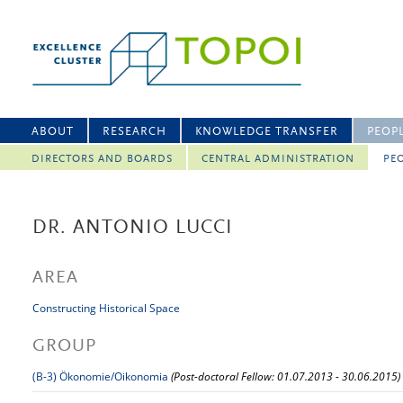
ABOUT
RESEARCH
KNOWLEDGE TRANSFER
PEOP
DIRECTORS AND BOARDS
CENTRAL ADMINISTRATION
PEO
DR. ANTONIO LUCCI
AREA
Constructing Historical Space
GROUP
(B-3) Ökonomie/Oikonomia
(Post-doctoral Fellow: 01.07.2013 - 30.06.2015)