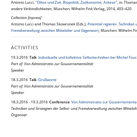
Antonio Lucci,
"Oikos und Zoé. Biopolitik, Zoökonomie, Askese"
, in: Thoma
andere Verbindlichkeiten
, München: Wilhelm Fink Verlag, 2014, 403–420
Collection [inpress]
Antonio Lucci and Thomas Skowronek (Eds.),
Potential regieren. Techniken 
Fremdverwaltung zwischen Mittelalter und Gegenwart
, München: Wilhelm Fin
ACTIVITIES
19.
3.
2016
Talk
Individuelle und kollektive Selbsttechniken bei Michel Fouc
Part of: Von Administratio zur Gouvernementalität
Speaker
18.
3.
2016
Talk
Grußworte
Part of: Von Administratio zur Gouvernementalität
Speaker
18.
3.
2016
-
19.
3.
2016
Conference
Von Administratio zur Gouvernemental
Techniken und Strategien der Selbst- und Fremdverwaltung zwischen Mittela
Organiser