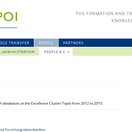
THE FORMATION AND T
KNOWLED
DGE TRANSFER
PEOPLE
PARTNERS
L ADMINISTRATION
PEOPLE A-Z
h databases at the Excellence Cluster Topoi from 2012 to 2015.
 und Forschungsdatenbanken