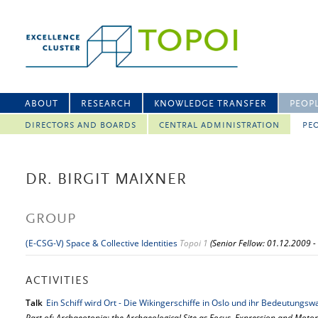
ABOUT
RESEARCH
KNOWLEDGE TRANSFER
PEOP
DIRECTORS AND BOARDS
CENTRAL ADMINISTRATION
PEO
DR. BIRGIT MAIXNER
GROUP
(E-CSG-V) Space & Collective Identities
Topoi 1
(Senior Fellow: 01.12.2009 -
ACTIVITIES
Talk
Ein Schiff wird Ort - Die Wikingerschiffe in Oslo und ihr Bedeutungsw
Part of: Archaeotopia: the Archaeological Site as Focus, Expression and Motor o