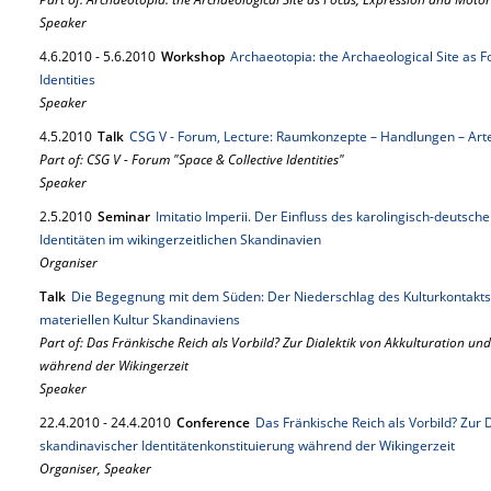
Speaker
4.
6.
2010
-
5.
6.
2010
Workshop
Archaeotopia: the Archaeological Site as F
Identities
Speaker
4.
5.
2010
Talk
CSG V - Forum, Lecture: Raumkonzepte – Handlungen – Art
Part of: CSG V - Forum "Space & Collective Identities"
Speaker
2.
5.
2010
Seminar
Imitatio Imperii. Der Einfluss des karolingisch-deutsche
Identitäten im wikingerzeitlichen Skandinavien
Organiser
Talk
Die Begegnung mit dem Süden: Der Niederschlag des Kulturkontakts 
materiellen Kultur Skandinaviens
Part of: Das Fränkische Reich als Vorbild? Zur Dialektik von Akkulturation un
während der Wikingerzeit
Speaker
22.
4.
2010
-
24.
4.
2010
Conference
Das Fränkische Reich als Vorbild? Zur 
skandinavischer Identitätenkonstituierung während der Wikingerzeit
Organiser, Speaker