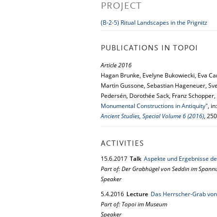
PROJECT
(B-2-5) Ritual Landscapes in the Prignitz
PUBLICATIONS IN TOPOI
Article 2016
Hagan Brunke, Evelyne Bukowiecki, Eva Ca
Martin Gussone, Sebastian Hageneuer, Sv
Pedersén, Dorothée Sack, Franz Schopper,
Monumental Constructions in Antiquity"
, in
Ancient Studies, Special Volume 6 (2016)
, 25
ACTIVITIES
15.
6.
2017
Talk
Aspekte und Ergebnisse d
Part of: Der Grabhügel von Seddin im Spannu
Speaker
5.
4.
2016
Lecture
Das Herrscher-Grab von
Part of: Topoi im Museum
Speaker