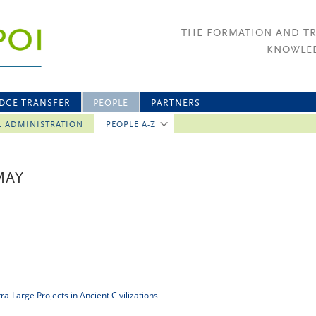
THE FORMATION AND T
KNOWLED
DGE TRANSFER
PEOPLE
PARTNERS
L ADMINISTRATION
PEOPLE A-Z
MAY
a-Large Projects in Ancient Civilizations