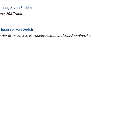
abhügel von Seddin
ster 264 Topoi
igsgrab" von Seddin
xt der Bronzezeit in Norddeutschland und Südskandinavien