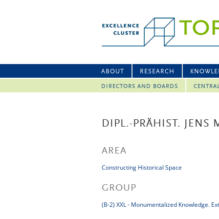
ABOUT
RESEARCH
KNOWLE
DIRECTORS AND BOARDS
CENTRA
DIPL.-PRÄHIST. JENS 
AREA
Constructing Historical Space
GROUP
(B-2) XXL - Monumentalized Knowledge. Extr