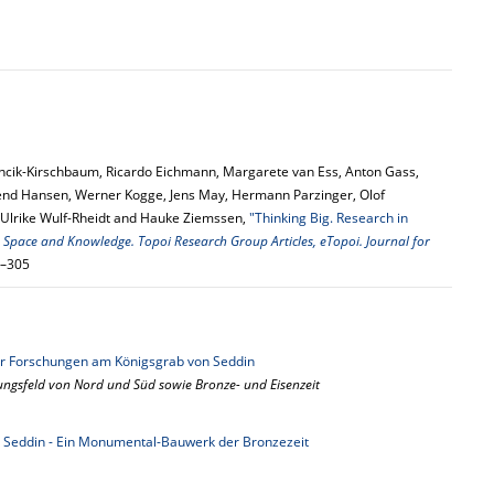
ncik-Kirschbaum, Ricardo Eichmann, Margarete van Ess, Anton Gass,
end Hansen, Werner Kogge, Jens May, Hermann Parzinger, Olof
 Ulrike Wulf-Rheidt and Hauke Ziemssen,
"Thinking Big. Research in
:
Space and Knowledge. Topoi Research Group Articles, eTopoi. Journal for
0–305
er Forschungen am Königsgrab von Seddin
ngsfeld von Nord und Süd sowie Bronze- und Eisenzeit
 Seddin - Ein Monumental-Bauwerk der Bronzezeit