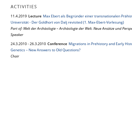
ACTIVITIES
11.
4.
2019
Lecture
Max Ebert als Begründer einer transnationalen Prähis
Universität - Der Goldhort von Dalj revisited (1. Max-Ebert-Vorlesung)
Part of: Welt der Archäologie – Archäologie der Welt. Neue Ansätze und Persp
Speaker
24.
3.
2010
-
26.
3.
2010
Conference
Migrations in Prehistory and Early His
Genetics – New Answers to Old Questions?
Chair