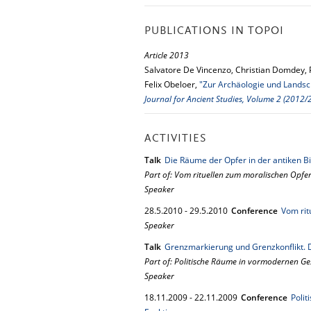
PUBLICATIONS IN TOPOI
Article 2013
Salvatore De Vincenzo, Christian Domdey, 
Felix Obeloer,
"Zur Archäologie und Landsch
Journal for Ancient Studies, Volume 2 (2012/
ACTIVITIES
Talk
Die Räume der Opfer in der antiken Bi
Part of: Vom rituellen zum moralischen Opfe
Speaker
28.
5.
2010
-
29.
5.
2010
Conference
Vom rit
Speaker
Talk
Grenzmarkierung und Grenzkonflikt. D
Part of: Politische Räume in vormodernen Ge
Speaker
18.
11.
2009
-
22.
11.
2009
Conference
Poli