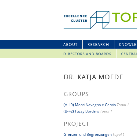
ABOUT
RESEARCH
KNOWLE
DIRECTORS AND BOARDS
CENTRA
DR. KATJA MOEDE
GROUPS
(A-I-9) Monti Navegna e Cervia
Topoi 1
(B-I-2) Fuzzy Borders
Topoi 1
PROJECT
Grenzen und Begrenzungen
Topoi 1