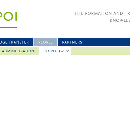
THE FORMATION AND T
KNOWLED
DGE TRANSFER
PEOPLE
PARTNERS
L ADMINISTRATION
PEOPLE A-Z