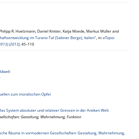
Philipp R. Hoelzmann, Daniel Knitter, Katja Moede, Markus Müller and
aftsentwicklung im Turano-Tal (Sabiner Berge), Italien"
, in:
eTopoi.
2013) (2013)
, 45–110
ldwelt
r
uellen zum moralischen Opfer
as System absoluter und relativer Grenzen in der Antiken Welt
sellschaften: Gestaltung, Wahrnehmung, Funktion
tische Räume in vormodernen Gesellschaften: Gestaltung, Wahrnehmung,