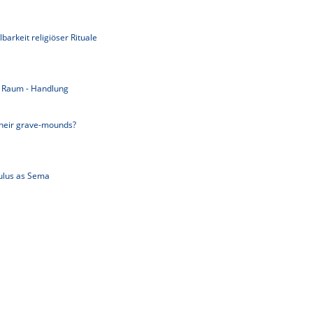
lbarkeit religiöser Rituale
- Raum - Handlung
their grave-mounds?
lus as Sema