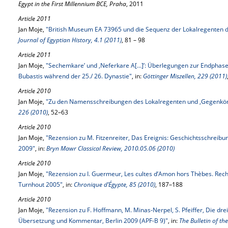
Egypt in the First Millennium BCE, Praha
, 2011
Article 2011
Jan Moje,
"British Museum EA 73965 und die Sequenz der Lokalregenten de
Journal of Egyptian History, 4.1 (2011)
, 81 – 98
Article 2011
Jan Moje,
"Sechemkare’ und ‚Neferkare A[…]’: Überlegungen zur Endphase 
Bubastis während der 25./ 26. Dynastie"
, in:
Göttinger Miszellen, 229 (2011)
Article 2010
Jan Moje,
"Zu den Namensschreibungen des Lokalregenten und ‚Gegenkö
226 (2010)
, 52–63
Article 2010
Jan Moje,
"Rezension zu M. Fitzenreiter, Das Ereignis: Geschichtsschreibu
2009"
, in:
Bryn Mawr Classical Review, 2010.05.06 (2010)
Article 2010
Jan Moje,
"Rezension zu I. Guermeur, Les cultes d’Amon hors Thèbes. Rech
Turnhout 2005"
, in:
Chronique d’Égypte, 85 (2010)
, 187–188
Article 2010
Jan Moje,
"Rezension zu F. Hoffmann, M. Minas-Nerpel, S. Pfeiffer, Die drei
Übersetzung und Kommentar, Berlin 2009 (APF-B 9)"
, in:
The Bulletin of th