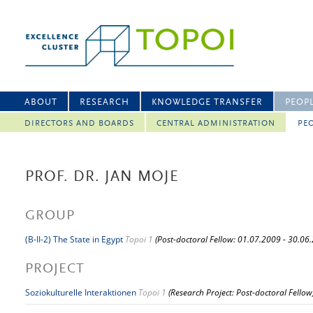
ABOUT
RESEARCH
KNOWLEDGE TRANSFER
PEOP
DIRECTORS AND BOARDS
CENTRAL ADMINISTRATION
PEO
PROF. DR. JAN MOJE
GROUP
(B-II-2) The State in Egypt
Topoi 1
(Post-doctoral Fellow: 01.07.2009 - 30.06
PROJECT
Soziokulturelle Interaktionen
Topoi 1
(Research Project: Post-doctoral Fellow