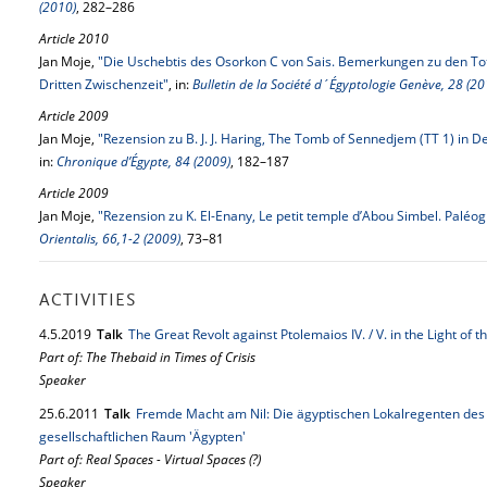
(2010)
, 282–286
Article 2010
Jan Moje,
"Die Uschebtis des Osorkon C von Sais. Bemerkungen zu den Tot
Dritten Zwischenzeit"
, in:
Bulletin de la Société d´Égyptologie Genève, 28 (20
Article 2009
Jan Moje,
"Rezension zu B. J. J. Haring, The Tomb of Sennedjem (TT 1) in 
in:
Chronique d’Égypte, 84 (2009)
, 182–187
Article 2009
Jan Moje,
"Rezension zu K. El-Enany, Le petit temple d’Abou Simbel. Paléo
Orientalis, 66,1-2 (2009)
, 73–81
ACTIVITIES
4.
5.
2019
Talk
The Great Revolt against Ptolemaios IV. / V. in the Light o
Part of: The Thebaid in Times of Crisis
Speaker
25.
6.
2011
Talk
Fremde Macht am Nil: Die ägyptischen Lokalregenten des 1.
gesellschaftlichen Raum 'Ägypten'
Part of: Real Spaces - Virtual Spaces (?)
Speaker