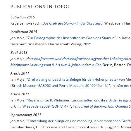
PUBLICATIONS IN TOPOI
Collection 2015
Katja Lembke (Ed.),
Das Grab des Siamun in der Oase Siwa
, Wiesbaden: Har
Incollection 2015
Jan Moje,
"Zur Paläographie der Inschriften im Grab des Siamun"
, in: Kat
Oase Siwa
, Wiesbaden: Harrassowitz Verlag, 2015
Book 2013
Jan Moje,
Herrschaftsräume und Herrschaftswissen ägyptischer Lokalregenten.
Machtkonsolidierung vom 8. bis zum 4. Jahrhundert v. Chr
, Berlin, Boston: 
Article 2011
Jan Moje,
"Drei bislang unbeachtete Belege für den Hohenpriester von M
(British Museum EA8962 und Petrie Museum UC40045a – b)"
, in:
Welt des 
Article 2011
Jan Moje,
"Rezension zu K. Widmaier, Landschaften und ihre Bilder in ägy
v. Chr., Wiesbaden 2009 (GOF IV, 47)"
, in:
Journal of the American Oriental S
Inproceedings 2011
Jan Moje,
"Entwicklung der bilinguen und monolinguen demotischen Graffiti
Ladislav Bareš, Filip Coppens and Kveta Smoláriková (Eds.),
Egypt in Transi