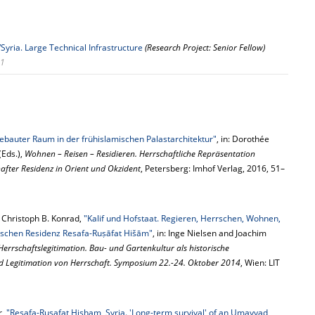
/Syria. Large Technical Infrastructure
(Research Project: Senior Fellow)
 1
ebauter Raum in der frühislamischen Palastarchitektur"
, in: Dorothée
(Eds.),
Wohnen – Reisen – Residieren. Herrschaftliche Repräsentation
fter Residenz in Orient und Okzident
, Petersberg: Imhof Verlag, 2016, 51–
 Christoph B. Konrad,
"Kalif und Hofstaat. Regieren, Herrschen, Wohnen,
ischen Residenz Resafa-Ruṣāfat Hišām"
, in: Inge Nielsen and Joachim
errschaftslegitimation. Bau- und Gartenkultur als historische
nd Legitimation von Herrschaft. Symposium 22.-24. Oktober 2014
, Wien: LIT
r,
"Resafa-Rusafat Hisham, Syria. 'Long-term survival' of an Umayyad