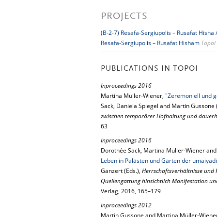
PROJECTS
(B-2-7) Resafa-Sergiupolis – Rusafat Hisha 
Resafa-Sergiupolis – Rusafat Hisham
Topoi
PUBLICATIONS IN TOPOI
Inproceedings 2016
Martina Müller-Wiener,
"Zeremoniell und g
Sack, Daniela Spiegel and Martin Gussone 
zwischen temporärer Hofhaltung und dauerha
63
Inproceedings 2016
Dorothée Sack, Martina Müller-Wiener and
Leben in Palästen und Gärten der umaiyad
Ganzert (Eds.),
Herrschaftsverhältnisse und H
Quellengattung hinsichtlich Manifestation u
Verlag, 2016, 165–179
Inproceedings 2012
Martin Gussone and Martina Müller-Wiene