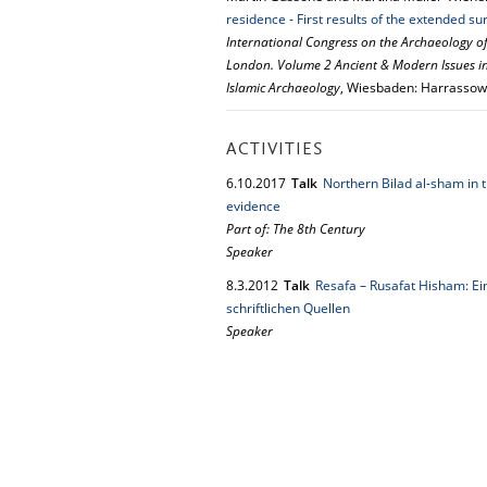
residence - First results of the extended su
International Congress on the Archaeology of
London. Volume 2 Ancient & Modern Issues in C
Islamic Archaeology
, Wiesbaden: Harrassowi
ACTIVITIES
6.
10.
2017
Talk
Northern Bilad al-sham in t
evidence
Part of: The 8th Century
Speaker
8.
3.
2012
Talk
Resafa – Rusafat Hisham: E
schriftlichen Quellen
Speaker