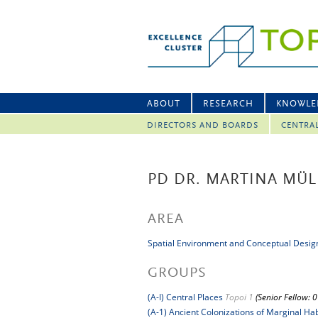
ABOUT
RESEARCH
KNOWLE
DIRECTORS AND BOARDS
CENTRA
PD DR. MARTINA MÜL
AREA
Spatial Environment and Conceptual Desig
GROUPS
(A-I) Central Places
Topoi 1
(Senior Fellow: 
(A-1) Ancient Colonizations of Marginal Hab