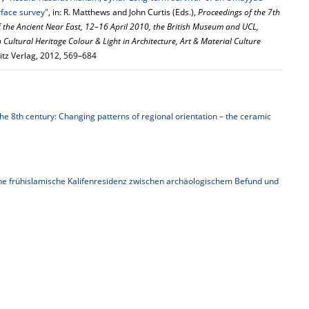
rface survey"
, in: R. Matthews and John Curtis (Eds.),
Proceedings of the 7th
 the Ancient Near East, 12–16 April 2010, the British Museum and UCL,
ultural Heritage Colour & Light in Architecture, Art & Material Culture
tz Verlag, 2012, 569–684
he 8th century: Changing patterns of regional orientation – the ceramic
ine frühislamische Kalifenresidenz zwischen archäologischem Befund und