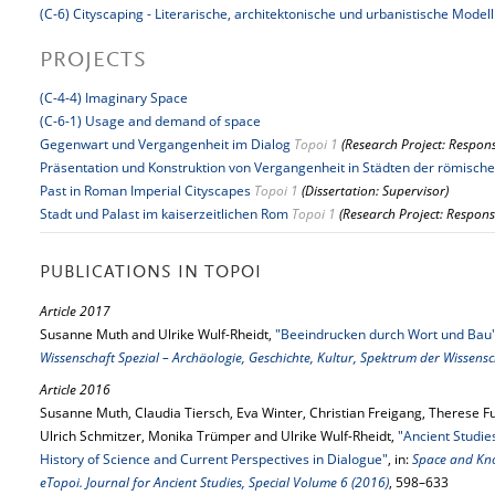
(C-6) Cityscaping - Literarische, architektonische und urbanistische Mode
PROJECTS
(C-4-4) Imaginary Space
(C-6-1) Usage and demand of space
Gegenwart und Vergangenheit im Dialog
Topoi 1
(Research Project: Respons
Präsentation und Konstruktion von Vergangenheit in Städten der römische
Past in Roman Imperial Cityscapes
Topoi 1
(Dissertation: Supervisor)
Stadt und Palast im kaiserzeitlichen Rom
Topoi 1
(Research Project: Respons
PUBLICATIONS IN TOPOI
Article 2017
Susanne Muth and Ulrike Wulf-Rheidt,
"Beeindrucken durch Wort und Bau
Wissenschaft Spezial – Archäologie, Geschichte, Kultur, Spektrum der Wissens
Article 2016
Susanne Muth, Claudia Tiersch, Eva Winter, Christian Freigang, Therese F
Ulrich Schmitzer, Monika Trümper and Ulrike Wulf-Rheidt,
"Ancient Studie
History of Science and Current Perspectives in Dialogue"
, in:
Space and Kno
eTopoi. Journal for Ancient Studies, Special Volume 6 (2016)
, 598–633