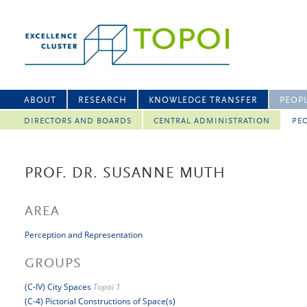
ABOUT
RESEARCH
KNOWLEDGE TRANSFER
PEOP
DIRECTORS AND BOARDS
CENTRAL ADMINISTRATION
PEO
PROF. DR. SUSANNE MUTH
AREA
Perception and Representation
GROUPS
(C-IV) City Spaces
Topoi 1
(C-4) Pictorial Constructions of Space(s)