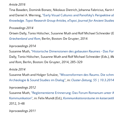
Article 2016
Tina Bawden, Dominik Bonatz, Nikolaus Dietrich, Johanna Fabricius, Kari
and Daniel A. Werning,
"Early Visual Cultures and Panofsky’s
Perspektive al
Knowledge. Topoi Research Group Articles, eTopoi. Journal for Ancient Studies
Proceedings 2014
Ortwin Dally, Tonio Hölscher, Susanne Muth and Rolf Michael Schneider (E
Griechenland und Rom
, Berlin, Boston: De Gruyter, 2014
Inproceedings 2014
Susanne Muth,
"Historische Dimensionen des gebauten Raumes - Das For
Dally, Tonio Hölscher, Susanne Muth and Rolf Michael Schneider (Eds.),
Me
und Rom
, Berlin, Boston: De Gruyter, 2014, 285–329
Article 2014
Susanne Muth and Holger Schulze,
"Wissensformen des Raums. Die schm
Archäologie & Sound Studies im Dialog"
, in:
Cluster-Zeitung, 55 | 10.3.2014
Inproceedings 2012
Susanne Muth,
"Reglementierte Erinnerung: Das Forum Romanum unter Aug
Kommunikation"
, in: Felix Mundt (Ed.),
Kommunikationsräume im kaiserzeitl
2012, 3–48
Inproceedings 2011