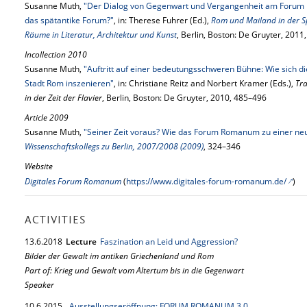
Susanne Muth,
"Der Dialog von Gegenwart und Vergangenheit am Forum R
das spätantike Forum?"
, in: Therese Fuhrer (Ed.),
Rom und Mailand in der Sp
Räume in Literatur, Architektur und Kunst
, Berlin, Boston: De Gruyter, 2011
Incollection 2010
Susanne Muth,
"Auftritt auf einer bedeutungsschweren Bühne: Wie sich di
Stadt Rom inszenieren"
, in: Christiane Reitz and Norbert Kramer (Eds.),
Tra
in der Zeit der Flavier
, Berlin, Boston: De Gruyter, 2010, 485–496
Article 2009
Susanne Muth,
"Seiner Zeit voraus? Wie das Forum Romanum zu einer neu
Wissenschaftskollegs zu Berlin, 2007/2008 (2009)
, 324–346
Website
Digitales Forum Romanum
(
https://www.digitales-forum-romanum.de/
)
ACTIVITIES
13.
6.
2018
Lecture
Faszination an Leid und Aggression?
Bilder der Gewalt im antiken Griechenland und Rom
Part of: Krieg und Gewalt vom Altertum bis in die Gegenwart
Speaker
10.
6.
2015
Ausstellungseröffnung: FORUM ROMANUM 3.0