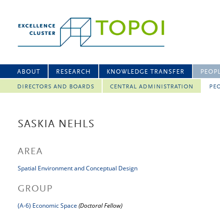
ABOUT
RESEARCH
KNOWLEDGE TRANSFER
PEOP
DIRECTORS AND BOARDS
CENTRAL ADMINISTRATION
PEO
SASKIA NEHLS
AREA
Spatial Environment and Conceptual Design
GROUP
(A-6) Economic Space
(Doctoral Fellow)