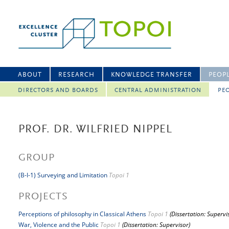
ABOUT
RESEARCH
KNOWLEDGE TRANSFER
PEOP
DIRECTORS AND BOARDS
CENTRAL ADMINISTRATION
PEO
PROF. DR. WILFRIED NIPPEL
GROUP
(B-I-1) Surveying and Limitation
Topoi 1
PROJECTS
Perceptions of philosophy in Classical Athens
Topoi 1
(Dissertation: Supervi
War, Violence and the Public
Topoi 1
(Dissertation: Supervisor)