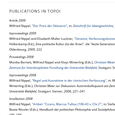
PUBLICATIONS IN TOPOI
Article 2009
Wilfried Nippel,
"Der Preis der Sklaverei"
, in:
Zeitschrift für Ideengeschichte, 
Inproceedings 2009
Wilfried Nippel and Elisabeth Müller-Luckner,
"Gesetze, Verfassungskonve
Hölkeskamp (Ed.),
Eine politische Kultur (in) der Krise? : die "letzte Generat
Oldenbourg, 2009, 222
Proceedings 2008
Monika Bernett, Wilfried Nippel and Aloys Winterling (Eds.),
Christian Meie
Zentrum für Interdisziplinäre Forschung der Universität Bielefeld
, Stuttgart: 
Inproceedings 2008
Wilfried Nippel,
"Regel und Ausnahme in der römischen Verfassung"
, in: 
Winterling (Eds.),
Christian Meier zur Diskussion: Autorenkolloquium am Zent
Universität Bielefeld
, Stuttgart: Steiner, 2008, 221–241
Incollection 2008
Wilfried Nippel,
"Artikel: "Cicero, Marcus Tullius (106-43 v. Chr.)""
, in: Ste
Beate Rössler (Eds.),
Handbuch der politischen Philosophie und Sozialphilos
186–188