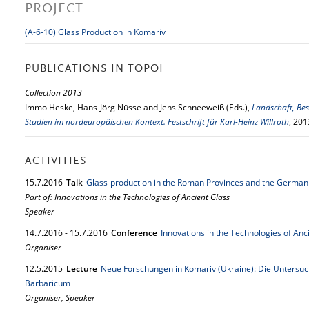
PROJECT
(A-6-10) Glass Production in Komariv
PUBLICATIONS IN TOPOI
Collection 2013
Immo Heske, Hans-Jörg Nüsse and Jens Schneeweiß (Eds.),
Landschaft, Bes
Studien im nordeuropäischen Kontext. Festschrift für Karl-Heinz Willroth
, 201
ACTIVITIES
15.
7.
2016
Talk
Glass-production in the Roman Provinces and the Germa
Part of: Innovations in the Technologies of Ancient Glass
Speaker
14.
7.
2016
-
15.
7.
2016
Conference
Innovations in the Technologies of Anc
Organiser
12.
5.
2015
Lecture
Neue Forschungen in Komariv (Ukraine): Die Untersuc
Barbaricum
Organiser, Speaker