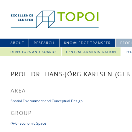
ABOUT
RESEARCH
KNOWLEDGE TRANSFER
PEOP
DIRECTORS AND BOARDS
CENTRAL ADMINISTRATION
PEO
PROF. DR. HANS-JÖRG KARLSEN (GEB
AREA
Spatial Environment and Conceptual Design
GROUP
(A-6) Economic Space