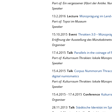
Part of: Ein vergessener (H)ort der Antike. N
Speaker
13.
2.
2016
Lecture
Münzprägung im Land 
Part of: Topoi im Museum
Speaker
15.
10.
2015
Event
Thrakien 3.0 – Münzprä
Eröffnung der Ausstellung des Münzkabinetts
Organiser
17.
4.
2015
Talk
Parallels in the coinage of 
Part of: Kulturraum Thrakien: lokale Münzpr
Speaker
15.
4.
2015
Talk
Corpus Nummorum Thracorum
digital numismatics
Part of: Kulturraum Thrakien: lokale Münzpr
Speaker
15.
4.
2015
-
17.
4.
2015
Conference
Kulturr
Organiser
28.
11.
2013
Talk
Städtische Identität im S