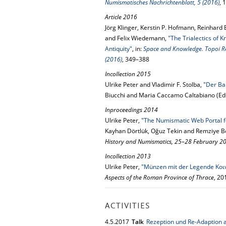
Numismatisches Nachrichtenblatt, 5 (2016)
, 
Article 2016
Jörg Klinger, Kerstin P. Hofmann, Reinhard 
and Felix Wiedemann,
"The Trialectics of K
Antiquity"
, in:
Space and Knowledge. Topoi Res
(2016)
, 349–388
Incollection 2015
Ulrike Peter and Vladimir F. Stolba,
"Der Ba
Biucchi and Maria Caccamo Caltabiano (Ed
Inproceedings 2014
Ulrike Peter,
"The Numismatic Web Portal f
Kayhan Dörtlük, Oğuz Tekin and Remziye B
History and Numismatics, 25–28 February 2
Incollection 2013
Ulrike Peter,
"Münzen mit der Legende Κο
Aspects of the Roman Province of Thrace
, 20
ACTIVITIES
4.
5.
2017
Talk
Rezeption und Re-Adaption a