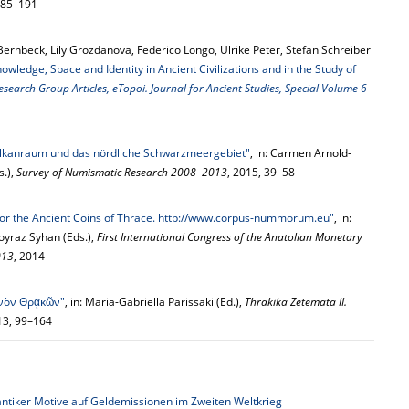
185–191
Bernbeck, Lily Grozdanova, Federico Longo, Ulrike Peter, Stefan Schreiber
nowledge, Space and Identity in Ancient Civilizations and in the Study of
earch Group Articles, eTopoi. Journal for Ancient Studies, Special Volume 6
lkanraum und das nördliche Schwarzmeergebiet"
, in: Carmen Arnold-
s.),
Survey of Numismatic Research 2008–2013
, 2015, 39–58
or the Ancient Coins of Thrace. http://www.corpus-nummorum.eu"
, in:
oyraz Syhan (Eds.),
First International Congress of the Anatolian Monetary
013
, 2014
ινὸν Θρᾳκῶν"
, in: Maria-Gabriella Parissaki (Ed.),
Thrakika Zetemata II.
13, 99–164
ntiker Motive auf Geldemissionen im Zweiten Weltkrieg