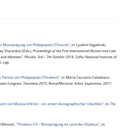
der Münzprägung von Philippopolis (Thracia)"
, in: Lyudmil Vagalinski,
ay Sharankov (Eds.),
Proceedings of the First International Roman and Late
s and Identities". Plovdiv, 3rd – 7th October 2016
, Sofia: National Institute of
77–186
Porträt von Philippopolis (Thrakien)"
, in: Maria Caccamo Caltabiano
matic Congress. Taormina 2015
, Roma/Messina: Arbor Sapientiae, 2017,
en von Moesia Inferior – ein erster ikonographischer Überblick"
, in:
The
d Weisser,
"Thrakien 3.0 – Münzprägung im Land des Orpheus"
, in: