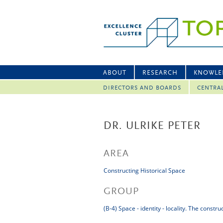
ABOUT
RESEARCH
KNOWLE
DIRECTORS AND BOARDS
CENTRA
DR. ULRIKE PETER
AREA
Constructing Historical Space
GROUP
(B-4) Space - identity - locality. The constr