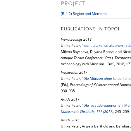
PROJECT
(B-4-2) Region and Memoria
PUBLICATIONS IN TOPOI
Inproceedings 2018
Ulrike Peter,
"Identitätskonstruktionen in 
Milena Raycheva, Dilyana Boteva and Nicol
Antique Thrace Conference “Cities, Territorie
Archaeology with Museum – BAS, 2018, 1
Incollection 2017
Ulrike Peter,
"Die Münzen ohne kaiserliches 
(Ed.),
Proceedings of XV International Numis
930–935
Article 2017
Ulrike Peter,
"Die 'pseudo-autonomen' Münz
Numismatic Chronicle, 177 (2017)
, 245–259
Article 2016
Ulrike Peter, Angela Berthold and Bernhar