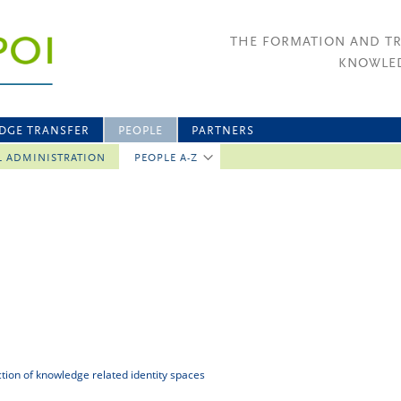
THE FORMATION AND T
KNOWLED
DGE TRANSFER
PEOPLE
PARTNERS
L ADMINISTRATION
PEOPLE A-Z
uction of knowledge related identity spaces