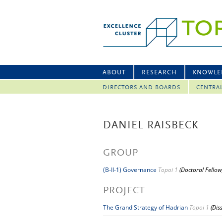
ABOUT
RESEARCH
KNOWLE
DIRECTORS AND BOARDS
CENTRA
DANIEL RAISBECK
GROUP
(B-II-1) Governance
Topoi 1
(Doctoral Fellow
PROJECT
The Grand Strategy of Hadrian
Topoi 1
(Dis