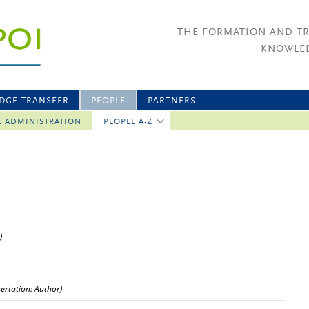
THE FORMATION AND T
KNOWLED
DGE TRANSFER
PEOPLE
PARTNERS
L ADMINISTRATION
PEOPLE A-Z
)
sertation: Author)