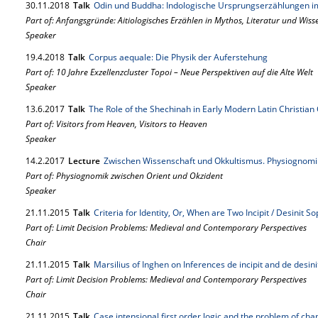
30.
11.
2018
Talk
Odin und Buddha: Indologische Ursprungserzählungen i
Part of: Anfangsgründe: Aitiologisches Erzählen in Mythos, Literatur und Wiss
Speaker
19.
4.
2018
Talk
Corpus aequale: Die Physik der Auferstehung
Part of: 10 Jahre Exzellenzcluster Topoi – Neue Perspektiven auf die Alte Welt
Speaker
13.
6.
2017
Talk
The Role of the Shechinah in Early Modern Latin Christian
Part of: Visitors from Heaven, Visitors to Heaven
Speaker
14.
2.
2017
Lecture
Zwischen Wissenschaft und Okkultismus. Physiognomik
Part of: Physiognomik zwischen Orient und Okzident
Speaker
21.
11.
2015
Talk
Criteria for Identity, Or, When are Two Incipit / Desinit
Part of: Limit Decision Problems: Medieval and Contemporary Perspectives
Chair
21.
11.
2015
Talk
Marsilius of Inghen on Inferences de incipit and de desini
Part of: Limit Decision Problems: Medieval and Contemporary Perspectives
Chair
21.
11.
2015
Talk
Case intensional first order logic and the problem of ch