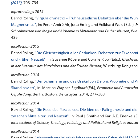
(2016)
, 703–734
Inproceedings 2015
Bernd Roling,
"Virgula divinatrix – Frühneuzeitliche Debatten über die W
Magnetismus"
, in: Peter-André Alt, Jutta Eming and Volkhard Wels (Eds.),
M
Schreibweisen von Magie und Alchemie in Mittelalter und Früher Neuzeit
, Wie
439
Incollection 2015
Bernd Roling,
"Die Gleichzeitigkeit aller Gedanken: Debatten zur Erkenntn
und Früher Neuzeit"
, in: Susanne Köbele and Coralie Rippl (Eds.),
Gleichzei
in der Literatur des Mittelalters und der Frühen Neuzeit
, Würzburg: Königsh
Incollection 2014
Bernd Roling,
"Der Schamane und das Orakel von Delphi: Prophetie und Pr
Skandinavien"
, in: Martina Wagner-Egelhaaf (Ed.),
Prophetie und Autorscha
Gefährdung
, Berlin, Boston: De Gruyter, 2014, 277–303
Incollection 2014
Bernd Roling,
"Die Rose des Paracelsus. Die Idee der Palingenesie und di
zwischen Mittelalter und Neuzeit"
, in: Paul J. Smith and Karl A.E. Enenkel (E
Intersections of Science, Theology, Philology and Political and Religious Educa
Incollection 2014
Bernd Roling,
"Mechanik und Mirakel: Johannes Andreas Schmidt (1652–17