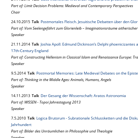
Part of: Limit Decision Problems: Medieval and Contemporary Perspectives
Chair
24.
10.
2015
Talk
Postmortales Fleisch. Jesuitische Debatten über den Glori
Part of: Vom Seelengefährt zum Glorienleib – Imaginationsräume aitherischer 
Speaker
21.
11.
2014
Talk
Joshia Apoll: Edmund Dickinson’s Delphi phoenicizantes an
17th-Century England
Part of: Constructing Hellenism in Classical Islam and Renaissance Europe: T
Speaker
9.
5.
2014
Talk
Postmortal Memories: Late Medieval Debates on the Epistem
Part of: Thinking in the Middle Ages: Animals, Humans, Angels
Speaker
14.
11.
2013
Talk
Der Gesang der Wissenschaft: Aratos Astronomia
Part of: WISSEN - Topoi Jahrestagung 2013
Speaker
7.
5.
2010
Talk
Logica Brutorum - Subrationale Schlussketten und die Diskus
Jahrhundert
Part of: Bilder des Unräumlichen in Philosophie und Theologie
Speaker