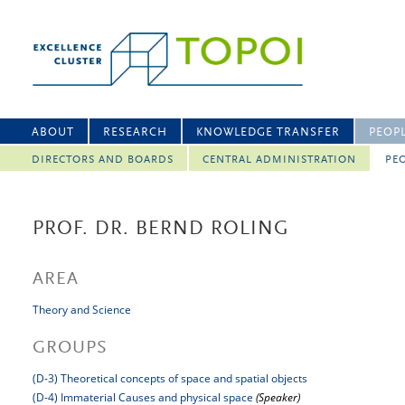
ABOUT
RESEARCH
KNOWLEDGE TRANSFER
PEOP
DIRECTORS AND BOARDS
CENTRAL ADMINISTRATION
PEO
PROF. DR. BERND ROLING
AREA
Theory and Science
GROUPS
(D-3) Theoretical concepts of space and spatial objects
(D-4) Immaterial Causes and physical space
(Speaker)