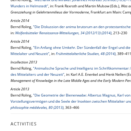
Wunders in Helmstedt"
, in: Frank Rexroth and Martin Mulsow (Eds.),
Was al
Grenzziehung in Gelehrtenmilieus der Vormoderne
, Frankfurt am Main: Cam
Article 2014
Bernd Roling,
"Die Diskussion der anima brutorum an den protestantische
in:
Wolfenbütteler Renaissance-Mitteilungen, 34 (2012/13) (2014)
, 213–230
Article 2014
Bernd Roling,
"Ein Anfang ohne Umkehr. Der Sündenfall der Engel und die
Mittelalter und Neuzeit"
, in:
Frühmittelalterliche Studien, 48 (2014)
, 389–41
Incollection 2013
Bernd Roling,
"Animalische Sprache und Intelligenz im Schriftkommentar:
des Mittelalters und der Neuzeit"
, in: Karl A.E. Enenkel and Henk Nellen (E
Management of Knowledge in the Late Middle Ages and the Early Modern Per
Article 2013
Bernd Roling,
"Die Geometrie der Bienenwabe: Albertus Magnus, Karl von
Vorstellungsvermögen und die Seele der Insekten zwischen Mittelalter un
philosophie médiévales, 80 (2013)
, 363–466
ACTIVITIES