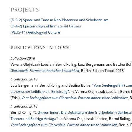
PROJECTS
(D-3-2) Space and Time in Neo-Platonism and Scholasticism
(D-4-2) Epistemology of Immaterial Causes
(PLUS-14) Aetiology of Culture
PUBLICATIONS IN TOPOI
Collection 2018
Verena Olejniczak Lobsien, Bernd Roling, Lutz Bergemann and Bettina Bohl
Glorienleib. Formen aitherischer Leiblichkeit
, Berlin: Edition Topoi, 2018
Incollection 2018
Lutz Bergemann, Bernd Roling and Bettina Bohle,
"Vom Seelengefährt zum
aitherischer Leiblichkeit. Einleitung"
, in: Verena Olejniczak Lobsien, Bern
(Eds.),
Vom Seelengefährt zum Glorienleib. Formen aitherischer Leiblichkeit
, 
Incollection 2018
Bernd Roling,
"Licht von innen. Die Debatte um den Glorienleib in der Jes
Tanner und Rodrigo Arriaga"
, in: Verena Olejniczak Lobsien, Bernd Roling
Vom Seelengefährt zum Glorienleib. Formen aitherischer Leiblichkeit
, Berlin: