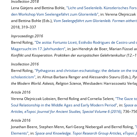
Incollection 2018
Lena Gätjens and Bettina Bohle,
"Licht und Seelenleib. Künstlerisches For
den Workshop Vom Seelengefährt zum Glorienleib"
, in: Verena Olejnicza
and Bettina Bohle (Eds.),
Vom Seelengefährt zum Glorienleib. Formen aitheris
2018, 319–337
Inproceedings 2016
Bernd Roling,
"De asitia: Fortunio Liceti, Estêvão Rodrigues de Castro und 
Magersucht im 17. Jahrhundert"
, in: Jan-Hendryk de Boer, Marian Füssel 
Konflikt und Kooperation. Praktiken der europäischen Gelehrtenkultur (12.–1
Incollection 2016
Bernd Roling,
"Pythagoras and christian eschatology: the debate on the tra
scholasticism"
, in: Almut-Barbara Renger and Alessandro Stavru (Eds.),
Py
the Modern World. Askesis, Religion Science
, Wiesbaden: Harrassowitz Verla
Article 2016
Verena Olejniczak Lobsien, Bernd Roling and Cornelia Selent,
"The Gaze to
Soul Relationship in the Middle Ages and Early Modern Period"
, in:
Space a
Articles, eTopoi. Journal for Ancient Studies, Special Volume 6 (2016)
, 736–75
Article 2016
Jonathan Beere, Stephen Menn, Karl-Georg Niebergall and Bernd Roling,
"
Elements"
, in:
Space and Knowledge. Topoi Research Group Articles, eTopoi. J