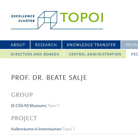
ABOUT
RESEARCH
KNOWLEDGE TRANSFER
PEOP
DIRECTORS AND BOARDS
CENTRAL ADMINISTRATION
PEO
PROF. DR. BEATE SALJE
GROUP
(E-CSG-IV) Museums
Topoi 1
PROJECT
Außenräume in Innenräumen
Topoi 1