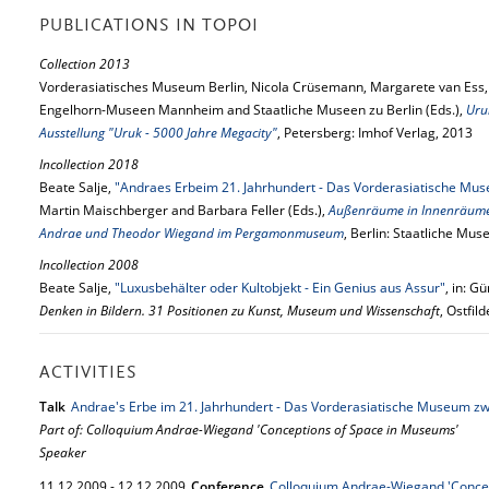
PUBLICATIONS IN TOPOI
Collection 2013
Vorderasiatisches Museum Berlin, Nicola Crüsemann, Margarete van Ess, M
Engelhorn-Museen Mannheim and Staatliche Museen zu Berlin (Eds.),
Uru
Ausstellung "Uruk - 5000 Jahre Megacity"
, Petersberg: Imhof Verlag, 2013
Incollection 2018
Beate Salje,
"Andraes Erbeim 21. Jahrhundert - Das Vorderasiatische Mu
Martin Maischberger and Barbara Feller (Eds.),
Außenräume in Innenräume
Andrae und Theodor Wiegand im Pergamonmuseum
, Berlin: Staatliche Mus
Incollection 2008
Beate Salje,
"Luxusbehälter oder Kultobjekt - Ein Genius aus Assur"
, in: G
Denken in Bildern. 31 Positionen zu Kunst, Museum und Wissenschaft
, Ostfil
ACTIVITIES
Talk
Andrae's Erbe im 21. Jahrhundert - Das Vorderasiatische Museum z
Part of: Colloquium Andrae-Wiegand 'Conceptions of Space in Museums'
Speaker
11.
12.
2009
-
12.
12.
2009
Conference
Colloquium Andrae-Wiegand 'Conce