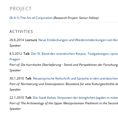
PROJECT
(B-4-1) The Art of Conjuration
(Research Project: Senior Fellow)
ACTIVITIES
26.
6.
2014
Lecture
Neue Entdeckungen und Wiederentdeckungen von Keil
Speaker
8.
5.
2012
Talk
Der IV. Band des urartäischen Korpus. Textgattungen, spra
Fragen
Part of: Die hurritische Überlieferung - Stand und Perspektiven der Forschung
Speaker
30.
1.
2010
Talk
Neuassyrische Keilschrift und Sprache in den urartäischen K
Part of: Normierung und Emanzipation: Bausteine für eine Kulturgeschichte des 
Speaker
22.
1.
2010
Talk
Die Stadt Kahat, Vorposten der königlichen Jagden in mitte
Part of: The Archaeology of the Upper Mesopotamian Piedmont in the Second
Speaker