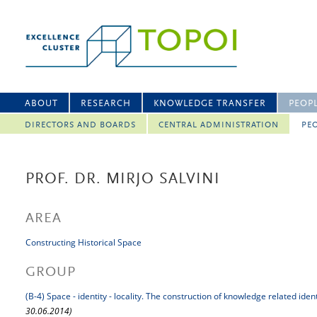
ABOUT
RESEARCH
KNOWLEDGE TRANSFER
PEOP
DIRECTORS AND BOARDS
CENTRAL ADMINISTRATION
PEO
PROF. DR. MIRJO SALVINI
AREA
Constructing Historical Space
GROUP
(B-4) Space - identity - locality. The construction of knowledge related iden
30.06.2014)