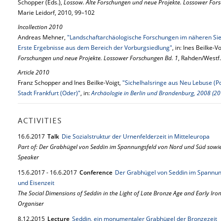
Schopper (Eds.),
Lossow. Alte Forschungen und neue Projekte. Lossower For
Marie Leidorf, 2010, 99–102
Incollection 2010
Andreas Mehner,
"Landschaftarchäologische Forschungen im näheren Si
Erste Ergebnisse aus dem Bereich der Vorburgsiedlung"
, in: Ines Beilke-
Forschungen und neue Projekte. Lossower Forschungen Bd. 1
, Rahden/Westf.
Article 2010
Franz Schopper and Ines Beilke-Voigt,
"Sichelhalsringe aus Neu Lebuse (
Stadt Frankfurt (Oder)"
, in:
Archäologie in Berlin und Brandenburg, 2008 (20
ACTIVITIES
16.
6.
2017
Talk
Die Sozialstruktur der Urnenfelderzeit in Mitteleuropa
Part of: Der Grabhügel von Seddin im Spannungsfeld von Nord und Süd sowie
Speaker
15.
6.
2017
-
16.
6.
2017
Conference
Der Grabhügel von Seddin im Spannun
und Eisenzeit
The Social Dimensions of Seddin in the Light of Late Bronze Age and Early Iro
Organiser
8.
12.
2015
Lecture
Seddin, ein monumentaler Grabhügel der Bronzezeit