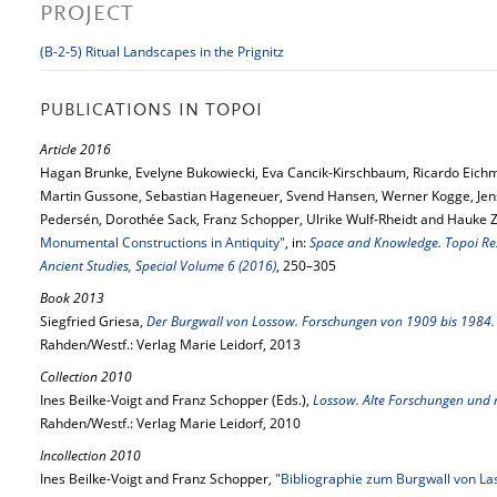
PROJECT
(B-2-5) Ritual Landscapes in the Prignitz
PUBLICATIONS IN TOPOI
Article 2016
Hagan Brunke, Evelyne Bukowiecki, Eva Cancik-Kirschbaum, Ricardo Eich
Martin Gussone, Sebastian Hageneuer, Svend Hansen, Werner Kogge, Jen
Pedersén, Dorothée Sack, Franz Schopper, Ulrike Wulf-Rheidt and Hauke
Monumental Constructions in Antiquity"
, in:
Space and Knowledge. Topoi Rese
Ancient Studies, Special Volume 6 (2016)
, 250–305
Book 2013
Siegfried Griesa,
Der Burgwall von Lossow. Forschungen von 1909 bis 1984.
Rahden/Westf.: Verlag Marie Leidorf, 2013
Collection 2010
Ines Beilke-Voigt and Franz Schopper (Eds.),
Lossow. Alte Forschungen und 
Rahden/Westf.: Verlag Marie Leidorf, 2010
Incollection 2010
Ines Beilke-Voigt and Franz Schopper,
"Bibliographie zum Burgwall von L