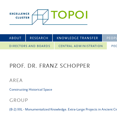
ABOUT
RESEARCH
KNOWLEDGE TRANSFER
PEOP
DIRECTORS AND BOARDS
CENTRAL ADMINISTRATION
PEO
PROF. DR. FRANZ SCHOPPER
AREA
Constructing Historical Space
GROUP
(B-2) XXL - Monumentalized Knowledge. Extra-Large Projects in Ancient Civ