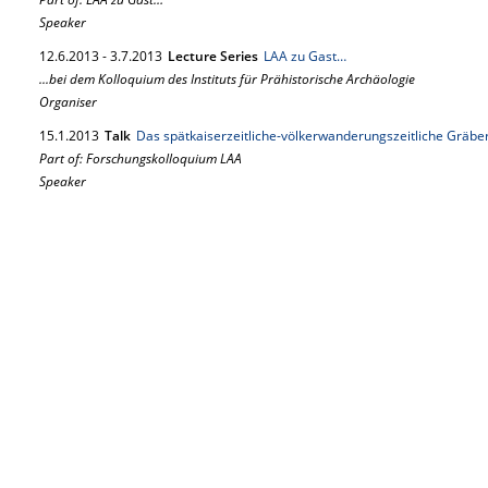
Speaker
12.
6.
2013
-
3.
7.
2013
Lecture Series
LAA zu Gast…
...bei dem Kolloquium des Instituts für Prähistorische Archäologie
Organiser
15.
1.
2013
Talk
Das spätkaiserzeitliche-völkerwanderungszeitliche Gräber
Part of: Forschungskolloquium LAA
Speaker