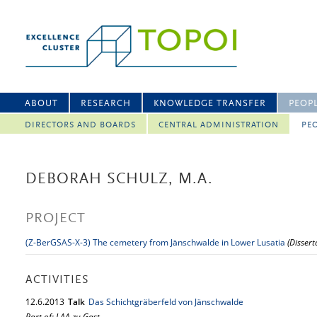
ABOUT
RESEARCH
KNOWLEDGE TRANSFER
PEOP
DIRECTORS AND BOARDS
CENTRAL ADMINISTRATION
PEO
DEBORAH SCHULZ, M.A.
PROJECT
(Z-BerGSAS-X-3) The cemetery from Jänschwalde in Lower Lusatia
(Dissert
ACTIVITIES
12.
6.
2013
Talk
Das Schichtgräberfeld von Jänschwalde
Part of: LAA zu Gast…