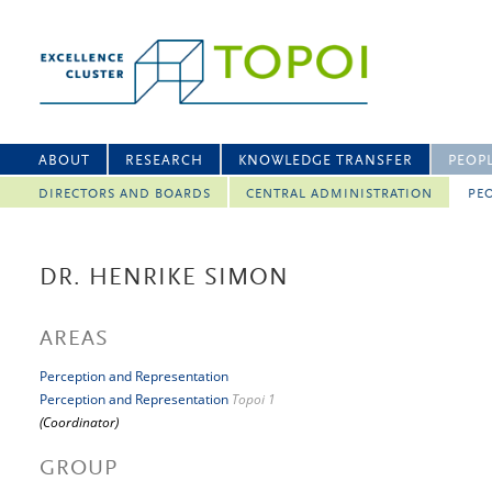
ABOUT
RESEARCH
KNOWLEDGE TRANSFER
PEOP
DIRECTORS AND BOARDS
CENTRAL ADMINISTRATION
PEO
DR. HENRIKE SIMON
AREAS
Perception and Representation
Perception and Representation
Topoi 1
(Coordinator)
GROUP