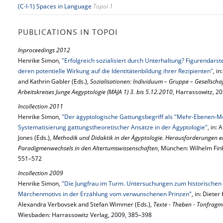
(C-I-1) Spaces in Language
Topoi 1
PUBLICATIONS IN TOPOI
Inproceedings 2012
Henrike Simon,
"Erfolgreich sozialisiert durch Unterhaltung? Figurendarst
deren potentielle Wirkung auf die Identitätenbildung ihrer Rezipienten"
, i
and Kathrin Gabler (Eds.),
Sozialisationen: Individuum – Gruppe – Gesellscha
Arbeitskreises Junge Aegyptologie (MAJA 1) 3. bis 5.12.2010
, Harrassowitz, 2
Incollection 2011
Henrike Simon,
"Der ägyptologische Gattungsbegriff als "Mehr-Ebenen-M
Systematisierung gattungstheoretischer Ansätze in der Ägyptologie"
, in:
Jones (Eds.),
Methodik und Didaktik in der Ägyptologie. Herausforderungen ei
Paradigmenwechsels in den Altertumswissenschaften
, München: Wilhelm Fin
551–572
Incollection 2009
Henrike Simon,
"Die Jungfrau im Turm. Untersuchungen zum historischen 
Märchenmotivs in der Erzählung vom verwunschenen Prinzen"
, in: Diete
Alexandra Verbovsek and Stefan Wimmer (Eds.),
Texte - Theben - Tonfragme
Wiesbaden: Harrassowitz Verlag, 2009, 385–398