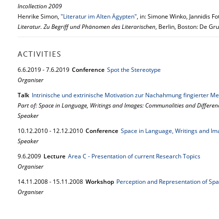
Incollection 2009
Henrike Simon,
"Literatur im Alten Ägypten"
, in: Simone Winko, Jannidis F
Literatur. Zu Begriff und Phänomen des Literarischen
, Berlin, Boston: De Gr
ACTIVITIES
6.
6.
2019
-
7.
6.
2019
Conference
Spot the Stereotype
Organiser
Talk
Intrinische und extrinische Motivation zur Nachahmung fingierter Me
Part of: Space in Language, Writings and Images: Communalities and Differen
Speaker
10.
12.
2010
-
12.
12.
2010
Conference
Space in Language, Writings and Im
Speaker
9.
6.
2009
Lecture
Area C - Presentation of current Research Topics
Organiser
14.
11.
2008
-
15.
11.
2008
Workshop
Perception and Representation of Sp
Organiser