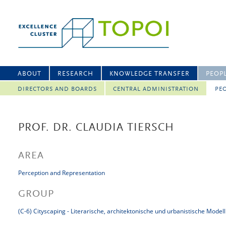
ABOUT
RESEARCH
KNOWLEDGE TRANSFER
PEOP
DIRECTORS AND BOARDS
CENTRAL ADMINISTRATION
PEO
PROF. DR. CLAUDIA TIERSCH
AREA
Perception and Representation
GROUP
(C-6) Cityscaping - Literarische, architektonische und urbanistische Mode