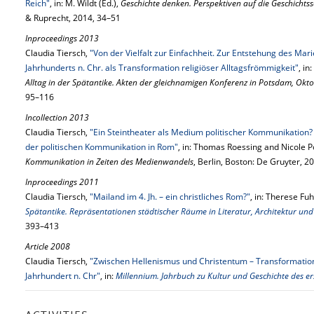
Reich"
, in: M. Wildt (Ed.),
Geschichte denken. Perspektiven auf die Geschichts
& Ruprecht, 2014, 34–51
Inproceedings 2013
Claudia Tiersch,
"Von der Vielfalt zur Einfachheit. Zur Entstehung des Mar
Jahrhunderts n. Chr. als Transformation religiöser Alltagsfrömmigkeit"
, in
Alltag in der Spätantike. Akten der gleichnamigen Konferenz in Potsdam, Okt
95–116
Incollection 2013
Claudia Tiersch,
"Ein Steintheater als Medium politischer Kommunikation
der politischen Kommunikation in Rom"
, in: Thomas Roessing and Nicole P
Kommunikation in Zeiten des Medienwandels
, Berlin, Boston: De Gruyter, 
Inproceedings 2011
Claudia Tiersch,
"Mailand im 4. Jh. – ein christliches Rom?"
, in: Therese Fuh
Spätantike. Repräsentationen städtischer Räume in Literatur, Architektur und
393–413
Article 2008
Claudia Tiersch,
"Zwischen Hellenismus und Christentum – Transformation
Jahrhundert n. Chr"
, in:
Millennium. Jahrbuch zu Kultur und Geschichte des er