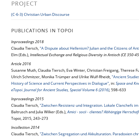
PROJECT
(C-6-3) Christian Urban Discourse
PUBLICATIONS IN TOPOI
Inproceedings 2018
Claudia Tiersch,
"A Dispute about Hellenism? Julian and the Citizens of Ant
Elm (Eds.),
Intellectual Exchange and Religious Diversity in Antioch (CE 350-45
Article 2016
Susanne Muth, Claudia Tiersch, Eva Winter, Christian Freigang, Therese F
Ulrich Schmitzer, Monika Trümper and Ulrike Wulf-Rheidt,
"Ancient Studie
History of Science and Current Perspectives in Dialogue"
, in:
Space and Kno
eTopoi. Journal for Ancient Studies, Special Volume 6 (2016)
, 598–633
Inproceedings 2015
Claudia Tiersch,
"Zwischen Resistenz und Integration. Lokale Clanchefs i
Baltrusch and Julia Wilker (Eds.),
Amici - socii - clientes? Abhängige Herrsc
Topoi, 2015, 243–273
Incollection 2014
Claudia Tiersch,
"Zwischen Segregation und Akkulturation. Paradoxien chr