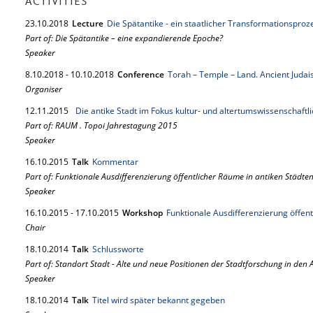
ACTIVITIES
23.
10.
2018
Lecture
Die Spätantike - ein staatlicher Transformationsproz
Part of: Die Spätantike – eine expandierende Epoche?
Speaker
8.
10.
2018
-
10.
10.
2018
Conference
Torah – Temple – Land. Ancient Judai
Organiser
12.
11.
2015
Die antike Stadt im Fokus kultur- und altertumswissenschaftl
Part of: RAUM . Topoi Jahrestagung 2015
Speaker
16.
10.
2015
Talk
Kommentar
Part of: Funktionale Ausdifferenzierung öffentlicher Räume in antiken Städte
Speaker
16.
10.
2015
-
17.
10.
2015
Workshop
Funktionale Ausdifferenzierung öffen
Chair
18.
10.
2014
Talk
Schlussworte
Part of: Standort Stadt - Alte und neue Positionen der Stadtforschung in den
Speaker
18.
10.
2014
Talk
Titel wird später bekannt gegeben