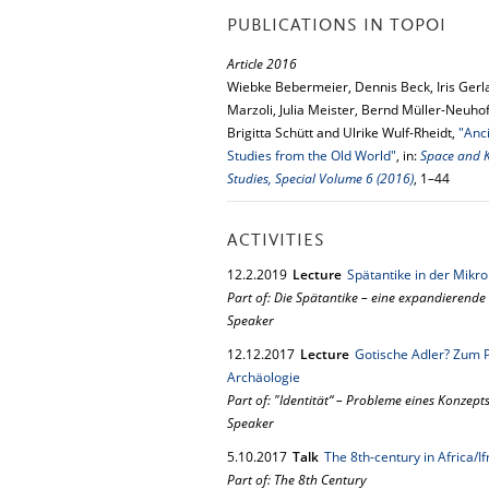
PUBLICATIONS IN TOPOI
Article 2016
Wiebke Bebermeier, Dennis Beck, Iris Gerlac
Marzoli, Julia Meister, Bernd Müller-Neuho
Brigitta Schütt and Ulrike Wulf-Rheidt,
"Anc
Studies from the Old World"
, in:
Space and K
Studies, Special Volume 6 (2016)
, 1–44
ACTIVITIES
12.
2.
2019
Lecture
Spätantike in der Mikro
Part of: Die Spätantike – eine expandierende
Speaker
12.
12.
2017
Lecture
Gotische Adler? Zum P
Archäologie
Part of: "Identität“ – Probleme eines Konzep
Speaker
5.
10.
2017
Talk
The 8th-century in Africa/I
Part of: The 8th Century