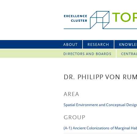
ABOUT
RESEARCH
KNOWLE
DIRECTORS AND BOARDS
CENTRA
DR. PHILIPP VON RU
AREA
Spatial Environment and Conceptual Desig
GROUP
(A-1) Ancient Colonizations of Marginal Hab