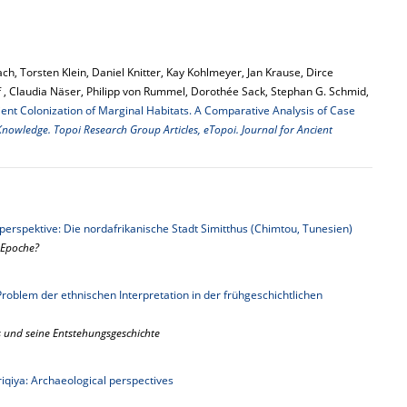
h, Torsten Klein, Daniel Knitter, Kay Kohlmeyer, Jan Krause, Dirce
f , Claudia Näser, Philipp von Rummel, Dorothée Sack, Stephan G. Schmid,
ient Colonization of Marginal Habitats. A Comparative Analysis of Case
nowledge. Topoi Research Group Articles, eTopoi. Journal for Ancient
perspektive: Die nordafrikanische Stadt Simitthus (Chimtou, Tunesien)
 Epoche?
roblem der ethnischen Interpretation in der frühgeschichtlichen
ts und seine Entstehungsgeschichte
friqiya: Archaeological perspectives