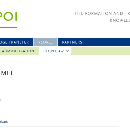
THE FORMATION AND T
KNOWLED
DGE TRANSFER
PEOPLE
PARTNERS
L ADMINISTRATION
PEOPLE A-Z
MMEL
n
itats