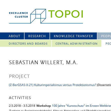
ABOUT
RESEARCH
KNOWLEDGE TRANSFER
PEOP
DIRECTORS AND BOARDS
CENTRAL ADMINISTRATION
PEO
SEBASTIAN WILLERT, M.A.
PROJECT
(Z-BerGSAS-X-21) Kulturimperialismus versus Protektionismus?
(Dissertati
ACTIVITIES
2.
5.
2018
-
3.
5.
2018
Workshop
100 Jahre "Kunstschutz" im Ersten Weltkri
Zugänge zu Ereignisgeschichte(n), Akteurs-Netzwerken und Objektbiographien