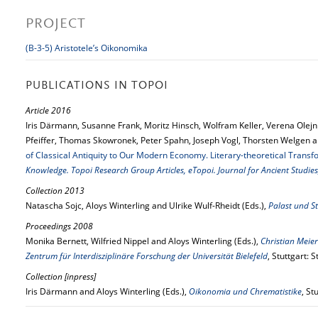
PROJECT
(B-3-5) Aristotele’s Oikonomika
PUBLICATIONS IN TOPOI
Article 2016
Iris Därmann, Susanne Frank, Moritz Hinsch, Wolfram Keller, Verena Olejn
Pfeiffer, Thomas Skowronek, Peter Spahn, Joseph Vogl, Thorsten Welgen a
of Classical Antiquity to Our Modern Economy. Literary-theoretical Transf
Knowledge. Topoi Research Group Articles, eTopoi. Journal for Ancient Studies
Collection 2013
Natascha Sojc, Aloys Winterling and Ulrike Wulf-Rheidt (Eds.),
Palast und S
Proceedings 2008
Monika Bernett, Wilfried Nippel and Aloys Winterling (Eds.),
Christian Meie
Zentrum für Interdisziplinäre Forschung der Universität Bielefeld
, Stuttgart: 
Collection [inpress]
Iris Därmann and Aloys Winterling (Eds.),
Oikonomia und Chrematistike
, St