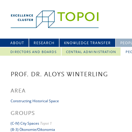
ABOUT
RESEARCH
KNOWLEDGE TRANSFER
PEOP
DIRECTORS AND BOARDS
CENTRAL ADMINISTRATION
PEO
PROF. DR. ALOYS WINTERLING
AREA
Constructing Historical Space
GROUPS
(C-IV) City Spaces
Topoi 1
(B-3) Ökonomie/Oikonomia